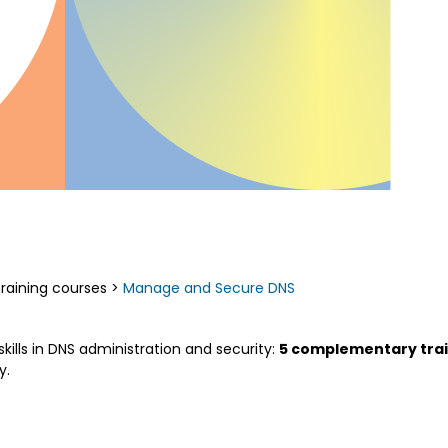
anage and Secure DNS
raining courses
>
Manage and Secure DNS
ills in DNS administration and security:
5 complementary trai
y.