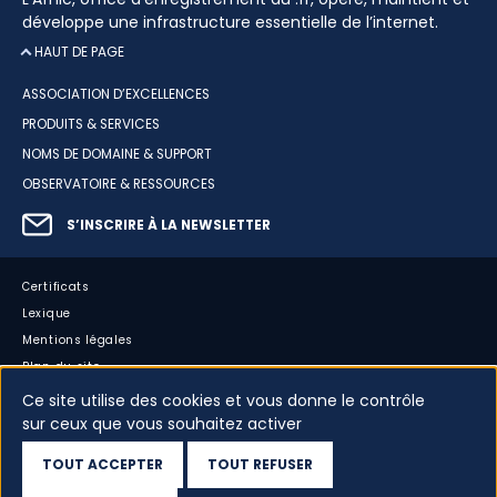
développe une infrastructure essentielle de l’internet.
HAUT DE PAGE
ASSOCIATION D’EXCELLENCES
PRODUITS & SERVICES
NOMS DE DOMAINE & SUPPORT
OBSERVATOIRE & RESSOURCES
S’INSCRIRE À LA NEWSLETTER
Certificats
Lexique
Mentions légales
Plan du site
Accessibilité : partiellement conforme
Ce site utilise des cookies et vous donne le contrôle
sur ceux que vous souhaitez activer
Cookies
Vos données
TOUT ACCEPTER
TOUT REFUSER
Dispositif d’alerte