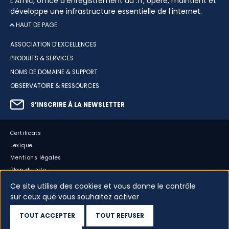
L’Afnic, office d’enregistrement du .fr, opère, maintient et
développe une infrastructure essentielle de l’internet.
HAUT DE PAGE
ASSOCIATION D’EXCELLENCES
PRODUITS & SERVICES
NOMS DE DOMAINE & SUPPORT
OBSERVATOIRE & RESSOURCES
S’INSCRIRE À LA NEWSLETTER
Certificats
Lexique
Mentions légales
Plan du site
Accessibilité : partiellement conforme
Ce site utilise des cookies et vous donne le contrôle
Cookies
sur ceux que vous souhaitez activer
Vos données
TOUT ACCEPTER
TOUT REFUSER
Dispositif d’alerte