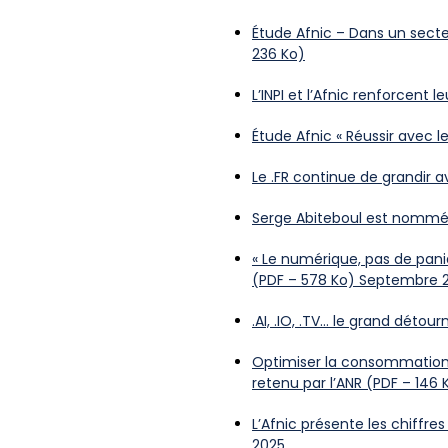
Étude Afnic – Dans un secte
236 Ko)
L’INPI et l’Afnic renforcent
Étude Afnic « Réussir avec 
Le .FR continue de grandir 
Serge Abiteboul est nommé 
« Le numérique, pas de paniqu
(PDF – 578 Ko) Septembre 
.AI, .IO, .TV… le grand déto
Optimiser la consommation é
retenu par l’ANR (PDF – 146 K
L’Afnic présente les chiff
2025