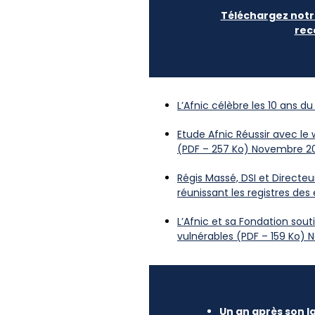
Téléchargez notre
rec
L’Afnic célèbre les 10 ans 
Etude Afnic Réussir avec le
(PDF – 257 Ko) Novembre 2
Régis Massé, DSI et Directe
réunissant les registres de
L’Afnic et sa Fondation sou
vulnérables (PDF – 159 Ko)
Un an après son l