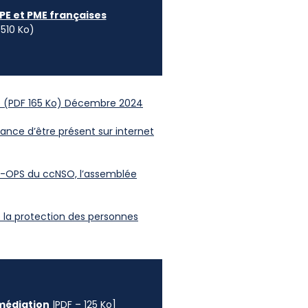
PE et PME françaises
 510 Ko)
nne (PDF 165 Ko) Décembre 2024
ance d’être présent sur internet
TLD-OPS du ccNSO, l’assemblée
e la protection des personnes
 médiation
|PDF – 125 Ko]