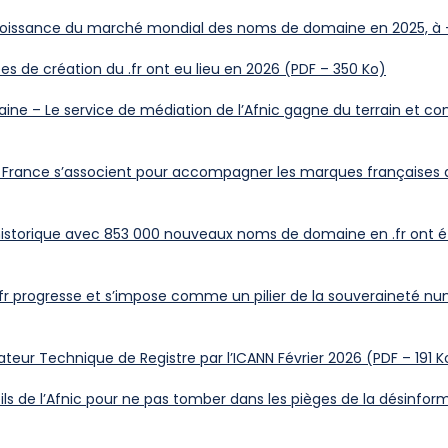
 croissance du marché mondial des noms de domaine en 2025, à +
es de création du .fr ont eu lieu en 2026 (PDF – 350 Ko)
ine – Le service de médiation de l’Afnic gagne du terrain et con
in France s’associent pour accompagner les marques françaises d
ut historique avec 853 000 nouveaux noms de domaine en .fr ont 
.fr progresse et s’impose comme un pilier de la souveraineté nu
rateur Technique de Registre par l’ICANN Février 2026 (PDF – 191 K
ils de l’Afnic pour ne pas tomber dans les pièges de la désinfor