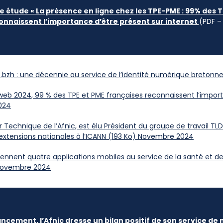
 étude « La présence en ligne chez les TPE-PME : 99% des T
onnaissent l’importance d’être présent sur internet
(PDF –
du .bzh : une décennie au service de l’identité numérique breto
 web 2024, 99 % des TPE et PME françaises reconnaissent l’import
024
ur Technique de l’Afnic, est élu Président du groupe de travail 
s extensions nationales à l’ICANN (193 Ko) Novembre 2024
tiennent quatre applications mobiles au service de la santé et d
 Novembre 2024
ancement, l’Afnic dresse un bilan positif de son service de