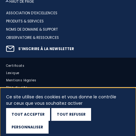
HAUT DE PAGE
ASSOCIATION D’EXCELLENCES
PRODUITS & SERVICES
NOMS DE DOMAINE & SUPPORT
OBSERVATOIRE & RESSOURCES
S’INSCRIRE À LA NEWSLETTER
Certificats
Lexique
Mentions légales
Plan du site
Accessibilité : partiellement conforme
Ce site utilise des cookies et vous donne le contrôle
Cookies
sur ceux que vous souhaitez activer
Vos données
TOUT ACCEPTER
TOUT REFUSER
Dispositif d’alerte
PERSONNALISER