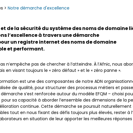
es
>
Notre démarche d'excellence
et de la sécurité du système des noms de domaine li
isons l’excellence à travers une démarche
pour un registre internet des noms de domaine
ple et performant.
pas n’empêche pas de chercher à l’atteindre. À l’Afnic, nous abo
 en visant toujours le « zéro défaut » et le « zéro panne ».
nformation est une des composantes de notre ADN organisation
ée de qualité, pour structurer des processus métiers et passer 
, la démarche s’est renforcée autour du modèle EFQM – choisi po
t pour sa capacité à aborder l’ensemble des dimensions de la p
lioration continue. Cette démarche se poursuit naturellement a
les tout en nous fixant des défis toujours plus élevés, rester à
rateurs en situation de leur apporter les meilleures réponses :