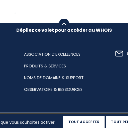
Dépliez ce volet pour accéder au WHOIS
ASSOCIATION D’EXCELLENCES
PRODUITS & SERVICES
NOMS DE DOMAINE & SUPPORT
OBSERVATOIRE & RESSOURCES
x que vous souhaitez activer
TOUT ACCEPTER
TOUT RE
Plan du
Accessibilité : partiellement
Cookies
Vos
site
conforme
donnée