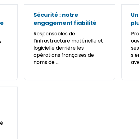
Sécurité : notre
Un
de
engagement fiabilité
pl
Responsables de
Pro
l’infrastructure matérielle et
ouv
s
logicielle derrière les
ses
opérations françaises de
s’e
noms de ...
avec
té