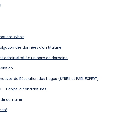
t
mations Whois
lgation des données d’un titulaire
act administratif d’un nom de domaine
diation
natives de Résolution des Litiges (SYRELI et PARL EXPERT)
T – L’appel à candidatures
m de domaine
ntité