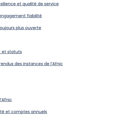
silience et qualité de service
 engagement fiabilité
oujours plus ouverte
et statuts
ndus des instances de l’Afnic
l’Afnic
vité et comptes annuels