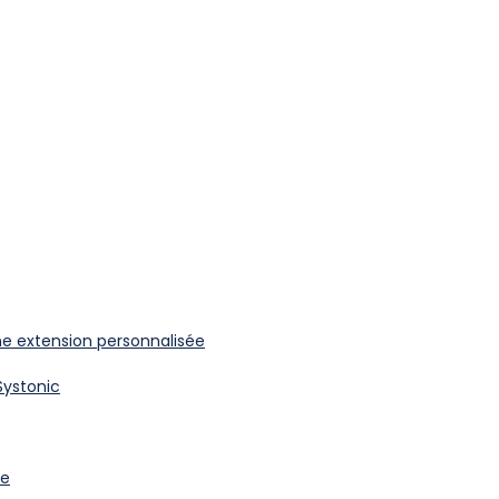
’une extension personnalisée
Systonic
re