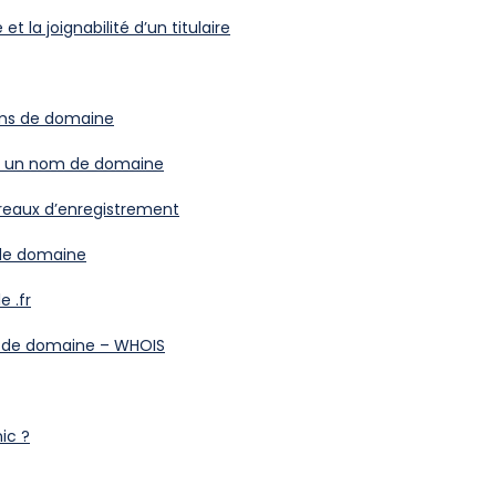
té et la joignabilité d’un titulaire
oms de domaine
er un nom de domaine
reaux d’enregistrement
de domaine
e .fr
 de domaine – WHOIS
ic ?