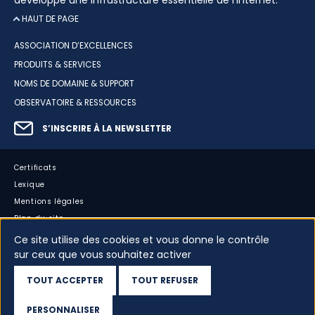
développe une infrastructure essentielle de l’internet.
HAUT DE PAGE
ASSOCIATION D’EXCELLENCES
PRODUITS & SERVICES
NOMS DE DOMAINE & SUPPORT
OBSERVATOIRE & RESSOURCES
S’INSCRIRE À LA NEWSLETTER
Certificats
Lexique
Mentions légales
Plan du site
Accessibilité : partiellement conforme
Ce site utilise des cookies et vous donne le contrôle
sur ceux que vous souhaitez activer
Cookies
Vos données
TOUT ACCEPTER
TOUT REFUSER
Dispositif d’alerte
PERSONNALISER