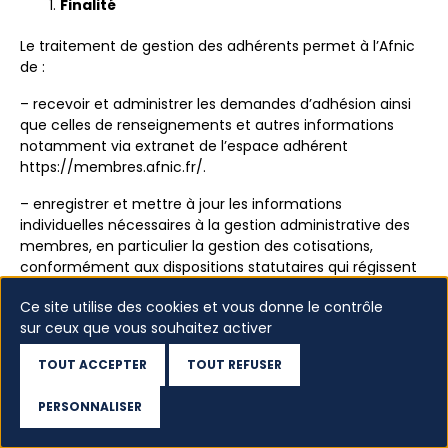
Finalité
Le traitement de gestion des adhérents permet à l’Afnic
de :
– recevoir et administrer les demandes d’adhésion ainsi
que celles de renseignements et autres informations
notamment via extranet de l’espace adhérent
https://membres.afnic.fr/.
– enregistrer et mettre à jour les informations
individuelles nécessaires à la gestion administrative des
membres, en particulier la gestion des cotisations,
conformément aux dispositions statutaires qui régissent
les intéressés ;
Ce site utilise des cookies et vous donne le contrôle
– établir, pour répondre à des besoins de gestion, des
sur ceux que vous souhaitez activer
états statistiques ou des listes de membres ou de
TOUT ACCEPTER
TOUT REFUSER
contacts, notamment en vue d’adresser bulletins,
convocations, documents préparatoires des instances de
PERSONNALISER
l’association, newsletter. Lorsque ces listes sont sélectives,
Accédez au WHOIS
les critères retenus sont objectifs et se fondent