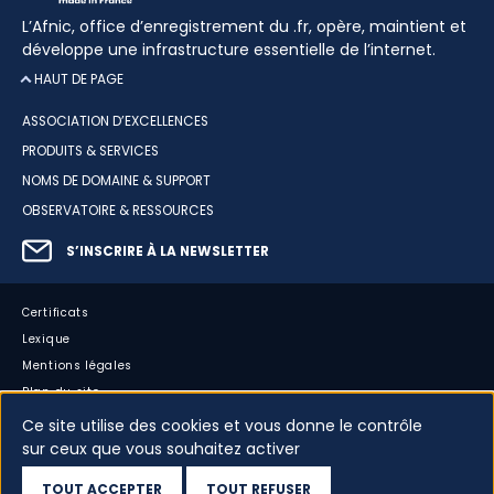
L’Afnic, office d’enregistrement du .fr, opère, maintient et
développe une infrastructure essentielle de l’internet.
HAUT DE PAGE
ASSOCIATION D’EXCELLENCES
PRODUITS & SERVICES
NOMS DE DOMAINE & SUPPORT
OBSERVATOIRE & RESSOURCES
S’INSCRIRE À LA NEWSLETTER
Certificats
Lexique
Mentions légales
Plan du site
Accessibilité : partiellement conforme
Ce site utilise des cookies et vous donne le contrôle
sur ceux que vous souhaitez activer
Cookies
Vos données
TOUT ACCEPTER
TOUT REFUSER