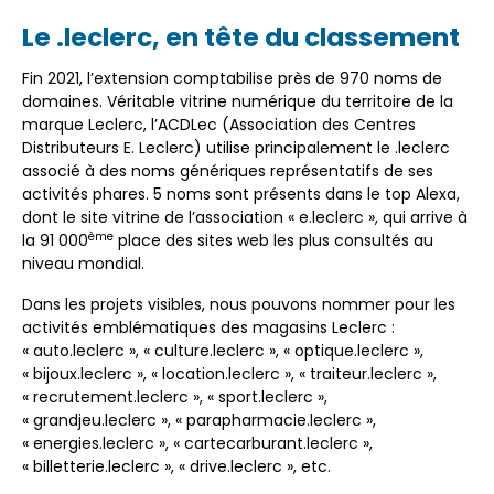
Le .leclerc, en tête du classement
Fin 2021, l’extension comptabilise près de 970 noms de
domaines. Véritable vitrine numérique du territoire de la
marque Leclerc, l’ACDLec (Association des Centres
Distributeurs E. Leclerc) utilise principalement le .leclerc
associé à des noms génériques représentatifs de ses
activités phares. 5 noms sont présents dans le top Alexa,
dont le site vitrine de l’association « e.leclerc », qui arrive à
ème
la 91 000
place des sites web les plus consultés au
niveau mondial.
Dans les projets visibles, nous pouvons nommer pour les
activités emblématiques des magasins Leclerc :
« auto.leclerc », « culture.leclerc », « optique.leclerc »,
« bijoux.leclerc », « location.leclerc », « traiteur.leclerc »,
« recrutement.leclerc », « sport.leclerc »,
« grandjeu.leclerc », « parapharmacie.leclerc »,
« energies.leclerc », « cartecarburant.leclerc »,
« billetterie.leclerc », « drive.leclerc », etc.