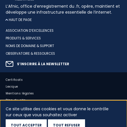
L’Afnic, office d’enregistrement du .fr, opère, maintient et
développe une infrastructure essentielle de l’internet.
HAUT DE PAGE
ASSOCIATION D’EXCELLENCES
PRODUITS & SERVICES
NOMS DE DOMAINE & SUPPORT
OBSERVATOIRE & RESSOURCES
S’INSCRIRE À LA NEWSLETTER
Certificats
Lexique
Mentions légales
Plan du site
Accessibilité : partiellement conforme
Ce site utilise des cookies et vous donne le contrôle
sur ceux que vous souhaitez activer
Cookies
Vos données
TOUT ACCEPTER
TOUT REFUSER