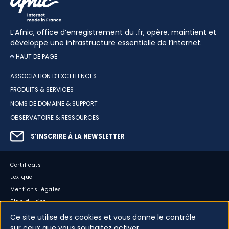
L’Afnic, office d’enregistrement du .fr, opère, maintient et
développe une infrastructure essentielle de l’internet.
HAUT DE PAGE
ASSOCIATION D’EXCELLENCES
PRODUITS & SERVICES
NOMS DE DOMAINE & SUPPORT
OBSERVATOIRE & RESSOURCES
S’INSCRIRE À LA NEWSLETTER
Certificats
Lexique
Mentions légales
Plan du site
Accessibilité : partiellement conforme
Ce site utilise des cookies et vous donne le contrôle
Cookies
sur ceux que vous souhaitez activer