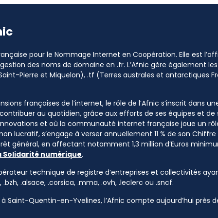
nic
 Française pour le Nommage Internet en Coopération. Elle est l’o
a gestion des noms de domaine en .fr. L’Afnic gère également les
Saint-Pierre et Miquelon), .tf (Terres australes et antarctiques Fr
sions françaises de l’internet, le rôle de l’Afnic s’inscrit dans u
à contribuer au quotidien, grâce aux efforts de ses équipes et d
 innovations et où la communauté internet française joue un rôle
 non lucratif, s’engage à verser annuellement 11 % de son Chiffre d
ntérêt général, en affectant notamment 1,3 million d’Euros mini
a Solidarité numérique
.
pérateur technique de registre d’entreprises et collectivités ayan
, .bzh, .alsace, .corsica, .mma, .ovh, .leclerc ou .sncf.
à Saint-Quentin-en-Yvelines, l’Afnic compte aujourd’hui près de