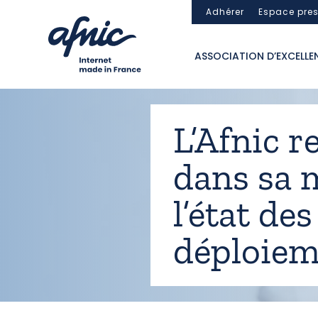
Panneau de gestion des cookies
Adhérer
Espace pre
ASSOCIATION D’EXCELLE
L’Afnic r
dans sa 
l’état des
déploiem