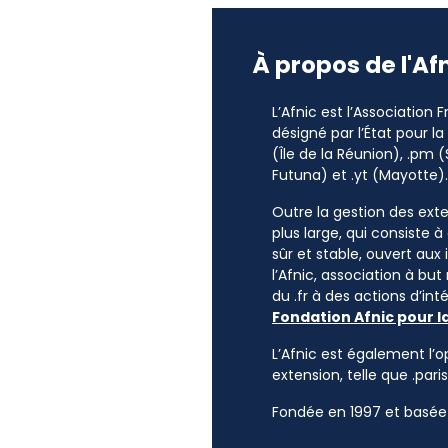
À propos de l'Af
L’Afnic est l’Association
désigné par l’État pour l
(Île de la Réunion), .pm (
Futuna) et .yt (Mayotte).
Outre la gestion des exten
plus large, qui consiste 
sûr et stable, ouvert aux
l’Afnic, association à but
du .fr à des actions d’i
Fondation Afnic pour l
L’Afnic est également l’o
extension, telle que .paris
Fondée en 1997 et basée 