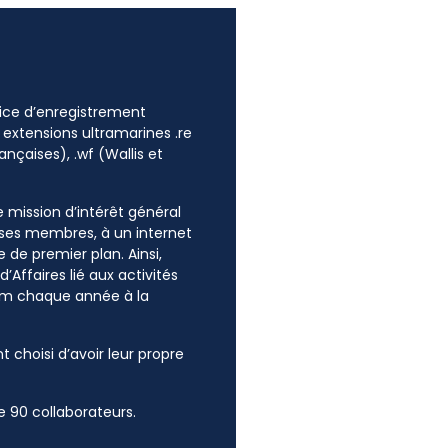
ffice d’enregistrement
 extensions ultramarines .re
ançaises), .wf (Wallis et
ne mission d’intérêt général
e ses membres, à un internet
 de premier plan. Ainsi,
’Affaires lié aux activités
mum chaque année à la
t choisi d’avoir leur propre
 90 collaborateurs.