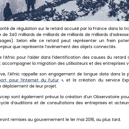
torité de régulation sur le retard accusé par la France dans la tr
de 340 milliards de milliards de milliards de milliards d’adresse
es). Selon elle ce retard peut représenter un frein poten
jeux que représente l’avènement des objets connectés.
e l’Afnic pour l’aider dans l’identification des causes du retar
 accompagner la migration des utilisateurs et des entreprises ver
iative, l’Afnic rappelle son engagement de longue date dans l
port pour l’Internet du Futur
», et la création du service Ex
 déploiement de leur projet.
Arcep sont également prévus la création d’un Observatoire pour le
cycle d’auditions et de consultations des entreprises et acte
ront remises au gouvernement le 1er mai 2016, au plus tard.