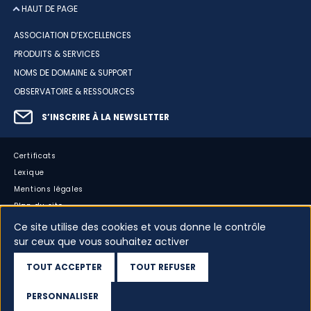
HAUT DE PAGE
ASSOCIATION D’EXCELLENCES
PRODUITS & SERVICES
NOMS DE DOMAINE & SUPPORT
OBSERVATOIRE & RESSOURCES
S’INSCRIRE À LA NEWSLETTER
Certificats
Lexique
Mentions légales
Plan du site
Accessibilité : partiellement conforme
Ce site utilise des cookies et vous donne le contrôle
sur ceux que vous souhaitez activer
Cookies
Vos données
TOUT ACCEPTER
TOUT REFUSER
Dispositif d’alerte
PERSONNALISER