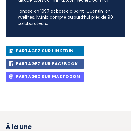
.alsace, .corsica, .mma, .ovh, .leclerc ou .sncf.
Fondée en 1997 et basée à Saint-Quentin-en-
Yvelines, l’Afnic compte aujourd’hui près de 90
collaborateurs.
PARTAGEZ SUR LINKEDIN
PARTAGEZ SUR FACEBOOK
PARTAGEZ SUR MASTODON
À la une