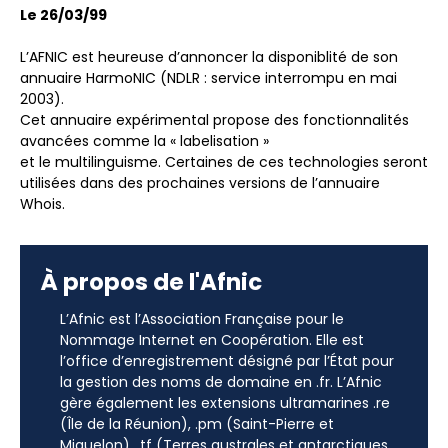
Le 26/03/99
L’AFNIC est heureuse d’annoncer la disponiblité de son
annuaire HarmoNIC (NDLR : service interrompu en mai
2003).
Cet annuaire expérimental propose des fonctionnalités
avancées comme la « labelisation »
et le multilinguisme. Certaines de ces technologies seront
utilisées dans des prochaines versions de l’annuaire
Whois.
À propos de l'Afnic
L’Afnic est l’Association Française pour le
Nommage Internet en Coopération. Elle est
l’office d’enregistrement désigné par l’État pour
la gestion des noms de domaine en .fr. L’Afnic
gère également les extensions ultramarines .re
(Île de la Réunion), .pm (Saint-Pierre et
Miquelon), .tf (Terres australes et antarctiques