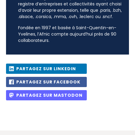
registre d’entreprises et collectivités ayant choisi
d’avoir leur propre extension, telle que .paris, .bzh,
.alsace, .corsica, .mma, .ovh, .leclerc ou .sncf.
Fondée en 1997 et basée à Saint-Quentin-en-
Yvelines, l’Afnic compte aujourd’hui près de 90
collaborateurs.
PARTAGEZ SUR LINKEDIN
PARTAGEZ SUR FACEBOOK
PARTAGEZ SUR MASTODON