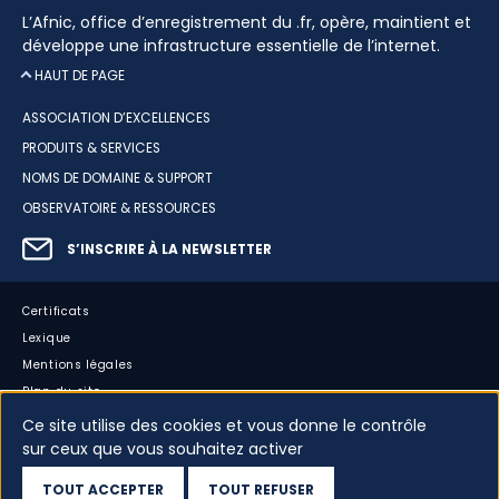
L’Afnic, office d’enregistrement du .fr, opère, maintient et
développe une infrastructure essentielle de l’internet.
HAUT DE PAGE
ASSOCIATION D’EXCELLENCES
PRODUITS & SERVICES
NOMS DE DOMAINE & SUPPORT
OBSERVATOIRE & RESSOURCES
S’INSCRIRE À LA NEWSLETTER
Certificats
Lexique
Mentions légales
Plan du site
Accessibilité : partiellement conforme
Ce site utilise des cookies et vous donne le contrôle
Cookies
sur ceux que vous souhaitez activer
Vos données
TOUT ACCEPTER
TOUT REFUSER
Dispositif d’alerte