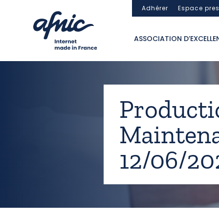
Panneau de gestion des cookies
Adhérer
Espace pre
ASSOCIATION D’EXCELLE
Productio
Maintena
12/06/202