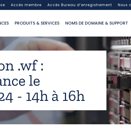
sse
Accès membre
Accès Bureau d’enregistrement
Nous c
NCES
PRODUITS & SERVICES
NOMS DE DOMAINE & SUPPORT
n .wf :
nce le
4 - 14h à 16h