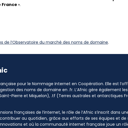
e France
».
ons de l’Observatoire du marché des noms de domaine
.
nic
 Française pour le Nommage Internet en Coopération. Elle est l’o
a gestion des noms de domaine en .fr. L’Afnic gère également les
Saint-Pierre et Miquelon), .tf (Terres australes et antarctiques Fr
sions françaises de l’internet, le rôle de l’Afnic s’inscrit dans u
à contribuer au quotidien, grâce aux efforts de ses équipes et d
 innovations et où la communauté internet française joue un rôle