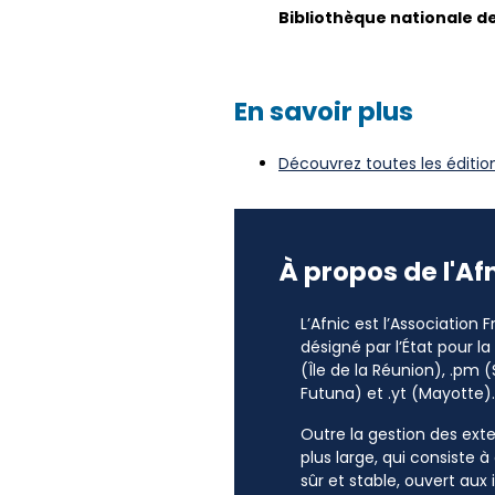
Biblioth
è
que nationale d
En savoir plus
Découvrez toutes les éditi
À propos de l'Af
L’Afnic est l’Association
désigné par l’État pour l
(Île de la Réunion), .pm (
Futuna) et .yt (Mayotte).
Outre la gestion des exten
plus large, qui consiste 
sûr et stable, ouvert aux