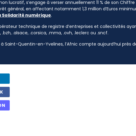
 non lucratif, s’engage à verser annuellement 11 % de son Chiffre d
ntérêt général, en affectant notamment 1,3 million d’Euros mini
a Solidarité numérique
.
pérateur technique de registre d’entreprises et collectivités ayan
, .bzh, .alsace, .corsica, .mma, .ovh, .leclerc ou .sncf.
à Saint-Quentin-en-Yvelines, l’Afnic compte aujourd’hui près de
OK
ON