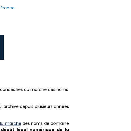
 France
 tendances liés au marché des noms
i archive depuis plusieurs années
e du marché
des noms de domaine
 d
ép
ôt l
égal num
érique de la