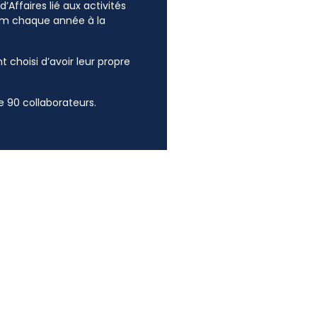
’Affaires lié aux activités
mum chaque année à la
t choisi d’avoir leur propre
 90 collaborateurs.