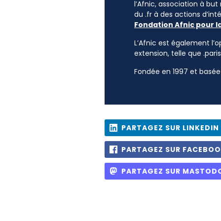
l’Afnic, association à but
du .fr à des actions d’i
Fondation Afnic pour l
L’Afnic est également l’o
extension, telle que .paris
Fondée en 1997 et basée 
PARTAGEZ SUR LINKEDIN
PARTAGEZ SUR FACEBO
PARTAGEZ SUR MASTOD