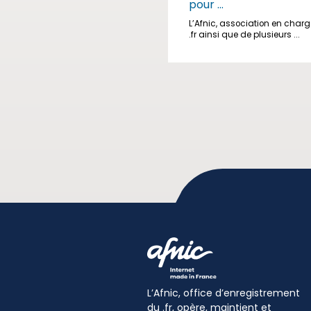
pour ...
L’Afnic, association en char
.fr ainsi que de plusieurs ...
L’Afnic, office d’enregistrement
du .fr, opère, maintient et