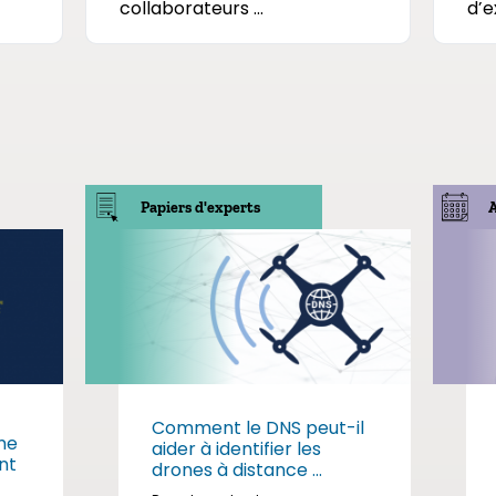
collaborateurs ...
d’e
Papiers d'experts
Comment le DNS peut-il
me
aider à identifier les
nt
drones à distance ...