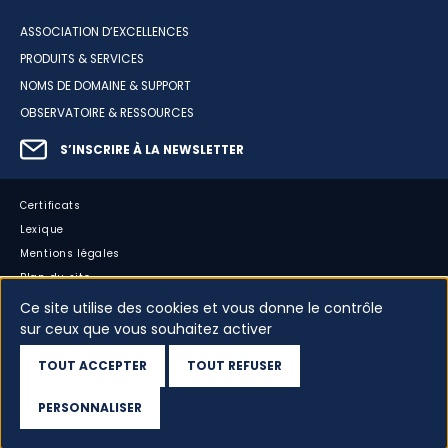
ASSOCIATION D’EXCELLENCES
PRODUITS & SERVICES
NOMS DE DOMAINE & SUPPORT
OBSERVATOIRE & RESSOURCES
S’INSCRIRE À LA NEWSLETTER
Certificats
Lexique
Mentions légales
Plan du site
Accessibilité : partiellement conforme
Ce site utilise des cookies et vous donne le contrôle
sur ceux que vous souhaitez activer
Cookies
Vos données
TOUT ACCEPTER
TOUT REFUSER
Dispositif d’alerte
PERSONNALISER