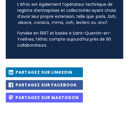
L’Afnic est également l’opérateur technique de
registre d’entreprises et collectivités ayant choisi
d’avoir leur propre extension, telle que .paris, .bzh,
.alsace, .corsica, .mma, .ovh, .leclerc ou .sncf.
Fondée en 1997 et basée à Saint-Quentin-en-
Yvelines, l’Afnic compte aujourd’hui près de 90
collaborateurs.
PARTAGEZ SUR LINKEDIN
PARTAGEZ SUR FACEBOOK
PARTAGEZ SUR MASTODON