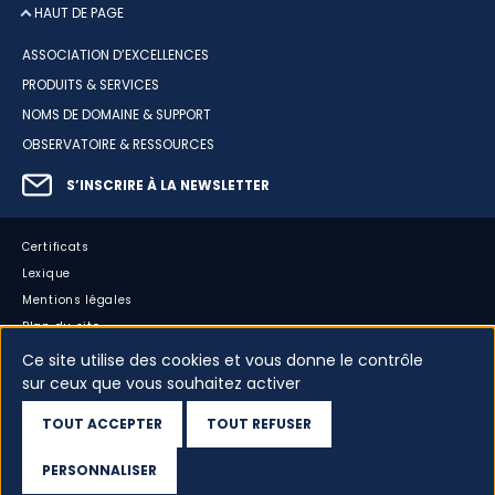
HAUT DE PAGE
ASSOCIATION D’EXCELLENCES
PRODUITS & SERVICES
NOMS DE DOMAINE & SUPPORT
OBSERVATOIRE & RESSOURCES
S’INSCRIRE À LA NEWSLETTER
Certificats
Lexique
Mentions légales
Plan du site
Accessibilité : partiellement conforme
Ce site utilise des cookies et vous donne le contrôle
sur ceux que vous souhaitez activer
Cookies
Vos données
TOUT ACCEPTER
TOUT REFUSER
Dispositif d’alerte
PERSONNALISER