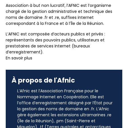
Association à but non lucratif, l’AFNIC est l’organisme
chargé de la gestion administrative et technique des
noms de domaine .fr et .re, suffixes internet
correspondant à la France et à l’Île de la Réunion.
L’AFNIC est composée d’acteurs publics et privés :
représentants des pouvoirs publics, utilisateurs et
prestataires de services Internet (bureaux
d’enregistrement).
En savoir plus
À propos de l'Afnic
L’Afnic est l’Association Française pour le
Nommage Internet en Coopération. Elle est
l’office d’enregistrement désigné par l’État pour
la gestion des noms de domaine en .fr. L’Afnic
gère également les extensions ultramarines .re
(Île de la Réunion), .pm (Saint-Pierre et
Miquelon), .tf (Terres australes et antarctiques