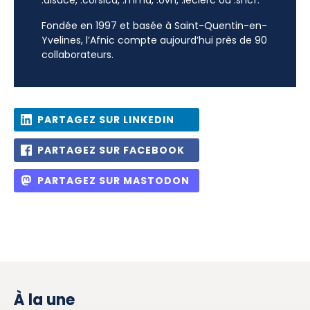
.alsace, .corsica, .mma, .ovh, .leclerc ou .sncf.
Fondée en 1997 et basée à Saint-Quentin-en-
Yvelines, l’Afnic compte aujourd’hui près de 90
collaborateurs.
PARTAGEZ SUR LINKEDIN
PARTAGEZ SUR FACEBOOK
PARTAGEZ SUR MASTODON
À la une