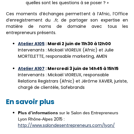
quelles sont les questions à se poser ? »
Ces moments d’échanges permettent à l’Afnic, l’Office
d’enregistrement du
.fr,
de partager son expertise en
matière de noms de domaine avec tous les
entrepreneurs présents.
Atelier A105
:
Mardi
2 juin de 11h30 à 12h00
Intervenants : Mickaël VIGREUX (Afnic) et
Julie
MORTELETTE
, responsable marketing
, AMEN
Atelier A107
:
Mercredi
3 juin de 14h45 à 15h15
Intervenants : Mickaël VIGREUX, responsable
Relations Registrars (Afnic) et
Jérôme XAVIER, j
uriste,
chargé de clientèle
,
Safebrands
En savoir plus
P
lus d’informations
sur le Salon des Entrepreneurs
2015 :
Lyon Rhône-Alpes
http://www.salondesentrepreneurs.com/lyon/