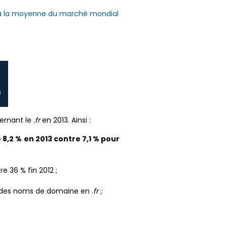
re à la moyenne du marché mondial
cernant le
.fr
en 2013. Ainsi :
 8,2 % en 2013 contre 7,1 % pour
e 36 % fin 2012 ;
e des noms de domaine en .
fr ;