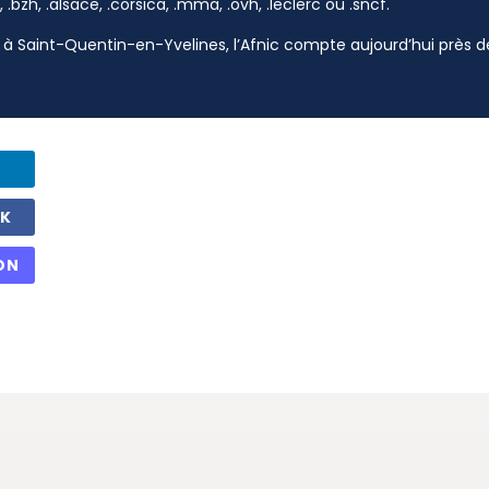
, .bzh, .alsace, .corsica, .mma, .ovh, .leclerc ou .sncf.
à Saint-Quentin-en-Yvelines, l’Afnic compte aujourd’hui près de
OK
ON