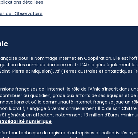
plications détaillées
es de l’Observatoire
nic
 Française pour le Nommage Internet en Coopération. Elle est l’o
a gestion des noms de domaine en .fr. L’Afnic gère également les
Saint-Pierre et Miquelon), .tf (Terres australes et antarctiques Fr
sions françaises de l’internet, le rôle de l’Afnic s’inscrit dans u
à contribuer au quotidien, grâce aux efforts de ses équipes et d
 innovations et où la communauté internet française joue un rôle
 non lucratif, s’engage à verser annuellement 11 % de son Chiffre d
ntérêt général, en affectant notamment 1,3 million d’Euros mini
a Solidarité numérique
.
pérateur technique de registre d’entreprises et collectivités ayan