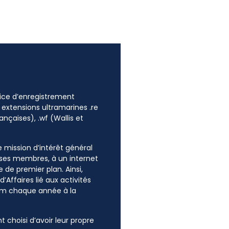
ffice d’enregistrement
 extensions ultramarines .re
ançaises), .wf (Wallis et
ne mission d’intérêt général
e ses membres, à un internet
 de premier plan. Ainsi,
’Affaires lié aux activités
mum chaque année à la
t choisi d’avoir leur propre