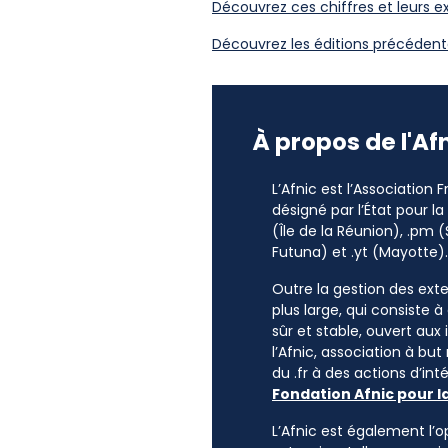
Découvrez ces chiffres et leurs ex
Découvrez les éditions précédent
À propos de l'Af
L’Afnic est l’Association
désigné par l’État pour l
(Île de la Réunion), .pm (
Futuna) et .yt (Mayotte).
Outre la gestion des exten
plus large, qui consiste 
sûr et stable, ouvert aux
l’Afnic, association à but
du .fr à des actions d’i
Fondation Afnic pour l
L’Afnic est également l’o