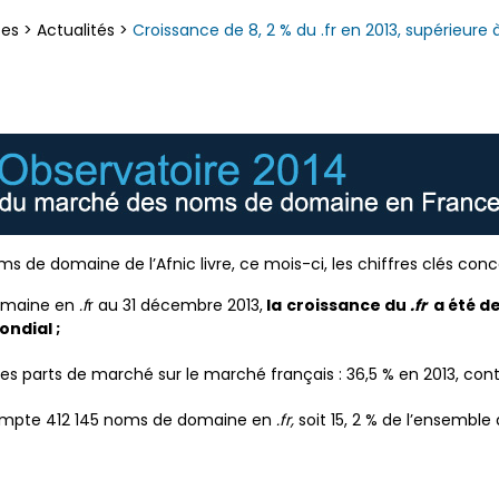
ces
>
Actualités
>
Croissance de 8, 2 % du .fr en 2013, supérieu
 de domaine de l’Afnic livre, ce mois-ci, les chiffres clés con
omaine en
.f
r au 31 décembre 2013,
la croissance du
.fr
a été de
ndial ;
 parts de marché sur le marché français : 36,5 % en 2013, contr
ompte 412 145 noms de domaine en
.fr,
soit 15, 2 % de l’ensembl