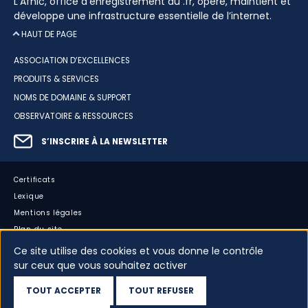
L’Afnic, office d’enregistrement du .fr, opère, maintient et
développe une infrastructure essentielle de l’internet.
HAUT DE PAGE
ASSOCIATION D’EXCELLENCES
PRODUITS & SERVICES
NOMS DE DOMAINE & SUPPORT
OBSERVATOIRE & RESSOURCES
S’INSCRIRE À LA NEWSLETTER
Certificats
Lexique
Mentions légales
Plan du site
Accessibilité : partiellement conforme
Ce site utilise des cookies et vous donne le contrôle
Cookies
sur ceux que vous souhaitez activer
Vos données
TOUT ACCEPTER
TOUT REFUSER
Dispositif d’alerte