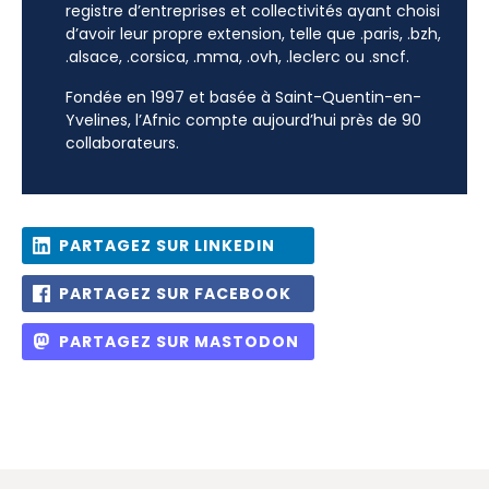
registre d’entreprises et collectivités ayant choisi
d’avoir leur propre extension, telle que .paris, .bzh,
.alsace, .corsica, .mma, .ovh, .leclerc ou .sncf.
Fondée en 1997 et basée à Saint-Quentin-en-
Yvelines, l’Afnic compte aujourd’hui près de 90
collaborateurs.
PARTAGEZ SUR LINKEDIN
PARTAGEZ SUR FACEBOOK
PARTAGEZ SUR MASTODON