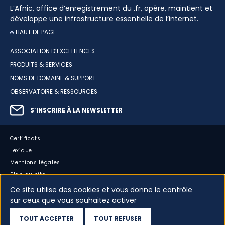
L’Afnic, office d’enregistrement du .fr, opère, maintient et
développe une infrastructure essentielle de l’internet.
HAUT DE PAGE
ASSOCIATION D’EXCELLENCES
PRODUITS & SERVICES
NOMS DE DOMAINE & SUPPORT
OBSERVATOIRE & RESSOURCES
S’INSCRIRE À LA NEWSLETTER
Certificats
Lexique
Mentions légales
Plan du site
Accessibilité : partiellement conforme
Ce site utilise des cookies et vous donne le contrôle
sur ceux que vous souhaitez activer
Cookies
Vos données
TOUT ACCEPTER
TOUT REFUSER
Dispositif d’alerte