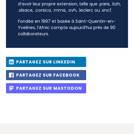
d’avoir leur propre extension, telle que .paris, .bzh,
.alsace, .corsica, .mma, .ovh, .leclerc ou .sncf.
Fondée en 1997 et basée à Saint-Quentin-en-
Yvelines, l’Afnic compte aujourd’hui près de 90
collaborateurs.
PARTAGEZ SUR LINKEDIN
PARTAGEZ SUR FACEBOOK
PARTAGEZ SUR MASTODON