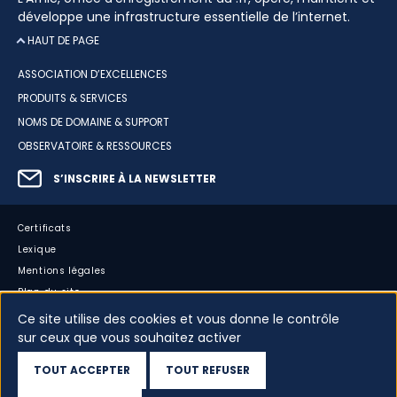
développe une infrastructure essentielle de l’internet.
HAUT DE PAGE
ASSOCIATION D’EXCELLENCES
PRODUITS & SERVICES
NOMS DE DOMAINE & SUPPORT
OBSERVATOIRE & RESSOURCES
S’INSCRIRE À LA NEWSLETTER
Certificats
Lexique
Mentions légales
Plan du site
Accessibilité : partiellement conforme
Ce site utilise des cookies et vous donne le contrôle
sur ceux que vous souhaitez activer
Cookies
Vos données
TOUT ACCEPTER
TOUT REFUSER
Dispositif d’alerte