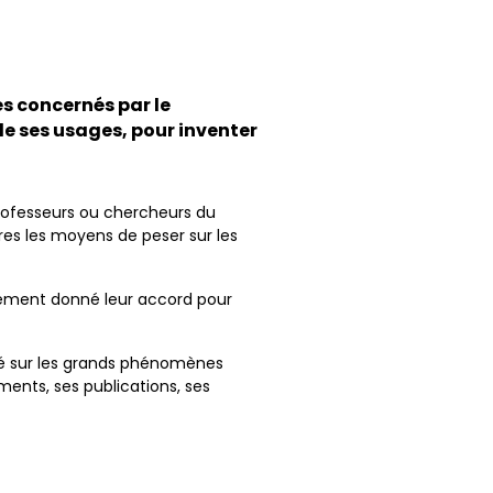
és concernés par le
e ses usages, pour inventer
professeurs ou chercheurs du
bres les moyens de peser sur les
sément donné leur accord pour
gié sur les grands phénomènes
ents, ses publications, ses