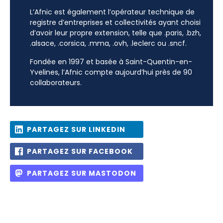
L’Afnic est également l’opérateur technique de
registre d’entreprises et collectivités ayant choisi
d’avoir leur propre extension, telle que .paris, .bzh,
.alsace, .corsica, .mma, .ovh, .leclerc ou .sncf.
Fondée en 1997 et basée à Saint-Quentin-en-
Yvelines, l’Afnic compte aujourd’hui près de 90
collaborateurs.
PARTAGEZ SUR LINKEDIN
PARTAGEZ SUR FACEBOOK
PARTAGEZ SUR MASTODON