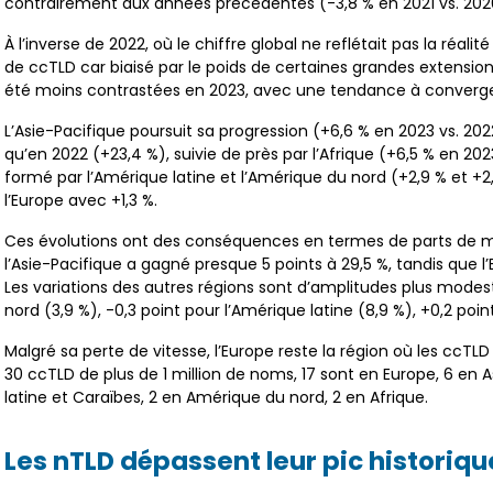
contrairement aux années précédentes (-3,8 % en 2021 vs. 2020 
À l’inverse de 2022, où le chiffre global ne reflétait pas la réalit
de ccTLD car biaisé par le poids de certaines grandes extensio
été moins contrastées en 2023, avec une tendance à converge
L’Asie-Pacifique poursuit sa progression (+6,6 % en 2023 vs. 2
qu’en 2022 (+23,4 %), suivie de près par l’Afrique (+6,5 % en 20
formé par l’Amérique latine et l’Amérique du nord (+2,9 % et +2
l’Europe avec +1,3 %.
Ces évolutions ont des conséquences en termes de parts de m
l’Asie-Pacifique a gagné presque 5 points à 29,5 %, tandis que l
Les variations des autres régions sont d’amplitudes plus modest
nord (3,9 %), -0,3 point pour l’Amérique latine (8,9 %), +0,2 point
Malgré sa perte de vitesse, l’Europe reste la région où les ccTLD s
30 ccTLD de plus de 1 million de noms, 17 sont en Europe, 6 en 
latine et Caraïbes, 2 en Amérique du nord, 2 en Afrique.
Les nTLD dépassent leur pic historiq