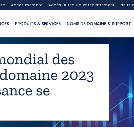
sse
Accès membre
Accès Bureau d’enregistrement
Nous c
NCES
PRODUITS & SERVICES
NOMS DE DOMAINE & SUPPORT
ondial des
 domaine 2023
ssance se