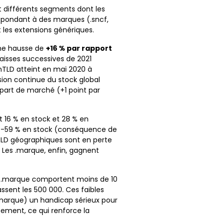
t différents segments dont les
rrespondant à des marques (.sncf,
 les extensions génériques.
une hausse de
+16 % par rapport
baisses successives de 2021
s nTLD atteint en mai 2020 à
sion continue du stock global
 part de marché (+1 point par
 16 % en stock et 28 % en
t -59 % en stock (conséquence de
nTLD géographiques sont en perte
. Les .marque, enfin, gagnent
rs .marque comportent moins de 10
ssent les 500 000. Ces faibles
.marque) un handicap sérieux pour
pement, ce qui renforce la