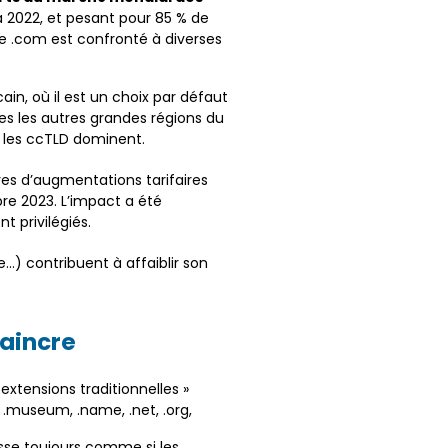
 à 2022, et pesant pour 85 % de
le .com est confronté à diverses
n, où il est un choix par défaut
tes les autres grandes régions du
, les ccTLD dominent.
ves d’augmentations tarifaires
e 2023. L’impact a été
t privilégiés.
e…) contribuent à affaiblir son
vaincre
 extensions traditionnelles »
bi, .museum, .name, .net, .org,
 passe toujours comme si les