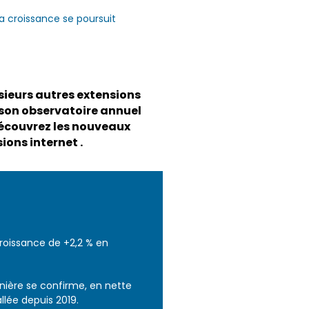
 croissance se poursuit
usieurs autres extensions
e son observatoire annuel
Découvrez les nouveaux
ions internet .
oissance de +2,2 % en
rnière se confirme, en nette
llée depuis 2019.