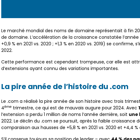
Le marché mondial des noms de domaine représentait à fin 20
de domaine. L’accélération de la croissance constatée l’année d
+0,9 % en 2021 vs. 2020 ; +1,3 % en 2020 vs. 2019) se confirme, s’
2022.
Cette performance est cependant trompeuse, car elle est attr
d’extensions ayant connu des variations importantes.
La pire année de l’histoire du .com
Le .com a réalisé la pire année de son histoire avec trois trimest
ème
4
trimestre, ce qui est de mauvais augure pour 2024. Avec
l’extension a perdu 1 million de noms l’année dernière, soit
une 
2022. Le déclin du .com se poursuit, après la faible croissance d
comparaison aux hausses de +5,8 % en 2021 vs. 2020 et +4,4 % e
S’il conserve toujours sa position de leader – avec
44 % des pa