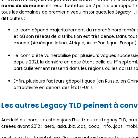
noms de domaine
, en recul toutefois de 2 points par rapport
tous les domaines de premier niveau historiques, les
Legacy
–, 
difficultés :
Le .com dépend majoritairement du marché nord-américai
et où son réseau de distribution est très dense. Dans tou
monde (Amérique latine, Afrique, Asie-Pacifique, Europe)
Le .com a été vulnérabilisé par plusieurs vagues successi
er
depuis 2021, la dernière en date étant celle du 1
septembr
particulièrement ressenti dans les régions où les ccTLD son
Enfin, plusieurs facteurs géopolitiques (en Russie, en Chin
attractivité en dehors des États-Unis.
Les autres Legacy TLD peinent à con
Au-delà du .com, il existe aujourd’hui 17 autres Legacy TLD, ou «
créées avant 2012 : .aero, .asia, .biz, .cat, .coop, .info, .jobs, .mo
.post, .pro, .tel, .travel et .xxx. Pour ces autres Legacy, tout se