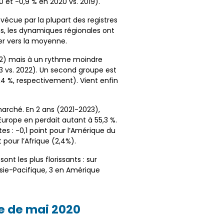
et -0,9 % en 2020 vs. 2019).
é vécue par la plupart des registres
ns, les dynamiques régionales ont
r vers la moyenne.
022) mais à un rythme moindre
23 vs. 2022). Un second groupe est
,4 %, respectivement). Vient enfin
arché. En 2 ans (2021-2023),
’Europe en perdait autant à 55,3 %.
es : -0,1 point pour l’Amérique du
 pour l’Afrique (2,4%).
ont les plus florissants : sur
Asie-Pacifique, 3 en Amérique
ue de mai 2020