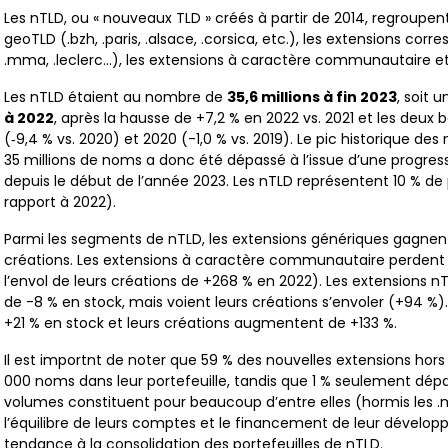
Les nTLD, ou « nouveaux TLD » créés à partir de 2014, regroupen
geoTLD (.bzh, .paris, .alsace, .corsica, etc.), les extensions co
.mma, .leclerc…), les extensions à caractère communautaire et
Les nTLD étaient au nombre de
35,6 millions à fin 2023
, soit 
à 2022
, après la hausse de +7,2 % en 2022 vs. 2021 et les deux 
(‑9,4 % vs. 2020) et 2020 (-1,0 % vs. 2019). Le pic historique de
35 millions de noms a donc été dépassé à l’issue d’une progres
depuis le début de l’année 2023. Les nTLD représentent 10 % de
rapport à 2022).
Parmi les segments de nTLD, les extensions génériques gagnent
créations. Les extensions à caractère communautaire perden
l’envol de leurs créations de +268 % en 2022). Les extensions 
de -8 % en stock, mais voient leurs créations s’envoler (+94 %)
+21 % en stock et leurs créations augmentent de +133 %.
Il est importnt de noter que 59 % des nouvelles extensions ho
000 noms dans leur portefeuille, tandis que 1 % seulement dépa
volumes constituent pour beaucoup d’entre elles (hormis les 
l’équilibre de leurs comptes et le financement de leur dévelop
tendance à la consolidation des portefeuilles de nTLD.