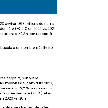
23 environ 368 millions de noms
ernière (+2,9 % en 2022 vs. 2021 ;
installant à +2,2 % par rapport à
ibuable à un nombre très limité
res négatifs, surtout le
163 millions de .com
à fin 2023,
baisse de -0,7 %
par rapport à
e l’année dernière (+1,1 %) et en
n 2020 vs. 2019.
rts du marché mondial des