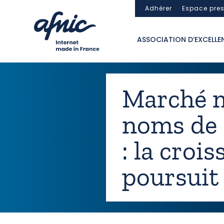
Panneau de gestion des cookies
Adhérer
Espace pre
ASSOCIATION D’EXCELLE
Marché m
noms de
: la croi
poursuit