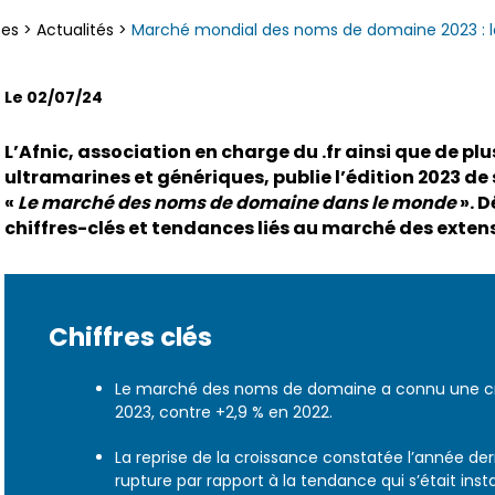
ces
>
Actualités
>
Marché mondial des noms de domaine 2023 : la
Le 02/07/24
L’Afnic, association en charge du .fr ainsi que de pl
ultramarines et génériques, publie l’édition 2023 d
«
Le marché des noms de domaine dans le monde
». 
chiffres-clés et tendances liés au marché des extens
Chiffres clés
Le marché des noms de domaine a connu une cr
2023, contre +2,9 % en 2022.
La reprise de la croissance constatée l’année de
rupture par rapport à la tendance qui s’était insta