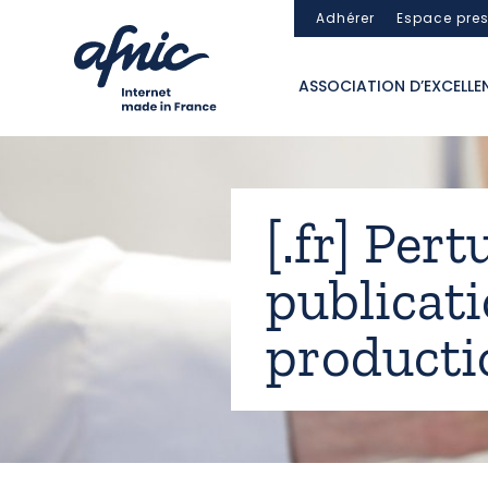
Panneau de gestion des cookies
Adhérer
Espace pre
ASSOCIATION D’EXCELLE
[.fr] Per
publicat
producti