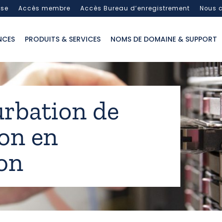
sse
Accès membre
Accès Bureau d’enregistrement
Nous c
NCES
PRODUITS & SERVICES
NOMS DE DOMAINE & SUPPORT
turbation de
ion en
on