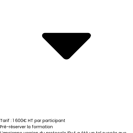
Tarif : 1 600€ HT par participant
Pré-réserver la formation
L’ancienne version du protocole IPv4 a été un tel succès que