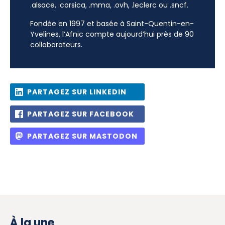
.alsace, .corsica, .mma, .ovh, .leclerc ou .sncf.
Fondée en 1997 et basée à Saint-Quentin-en-
Yvelines, l’Afnic compte aujourd’hui près de 90
collaborateurs.
PARTAGEZ SUR LINKEDIN
PARTAGEZ SUR FACEBOOK
PARTAGEZ SUR MASTODON
À la une