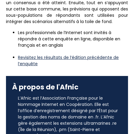
un consensus a été atteint. Ensuite, tout en s’appuyant
sur cette base commune, les prévisions qui opposent des
sous-populations de répondants sont utilisées pour
intégrer des scénarios alternatifs à la toile de fond.
Les professionnels de l’Internet sont invités à
répondre à cette enquête en ligne, disponible en
français et en anglais
Revisitez les résultats de l’édition précédente de
l’enquête
À propos de l'Afnic
L’Afnic est l’Association Française pour le
Nommage Internet en Coopération. Elle est
l’office d’enregistrement désigné par l’État pour
la gestion des noms de domaine en .fr. L’Afnic
gère également les extensions ultramarines .re
(Île de la Réunion), .pm (Saint-Pierre et