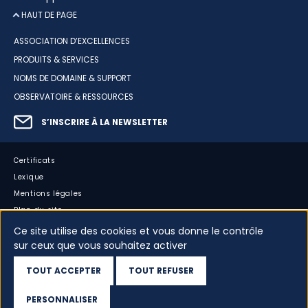
HAUT DE PAGE
ASSOCIATION D’EXCELLENCES
PRODUITS & SERVICES
NOMS DE DOMAINE & SUPPORT
OBSERVATOIRE & RESSOURCES
S’INSCRIRE À LA NEWSLETTER
Certificats
Lexique
Mentions légales
Plan du site
Accessibilité : partiellement conforme
Ce site utilise des cookies et vous donne le contrôle
sur ceux que vous souhaitez activer
Cookies
Vos données
TOUT ACCEPTER
TOUT REFUSER
Dispositif d’alerte
PERSONNALISER