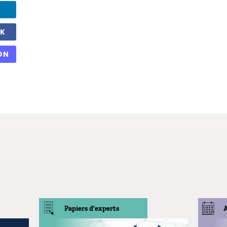
OK
ON
Papiers d'experts