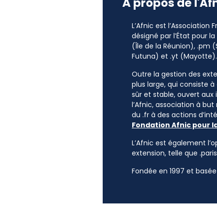
À propos de l'Af
L’Afnic est l’Association
désigné par l’État pour l
(Île de la Réunion), .pm (
Futuna) et .yt (Mayotte).
Outre la gestion des exten
plus large, qui consiste 
sûr et stable, ouvert aux
l’Afnic, association à but
du .fr à des actions d’i
Fondation Afnic pour l
L’Afnic est également l’o
extension, telle que .paris
Fondée en 1997 et basée 