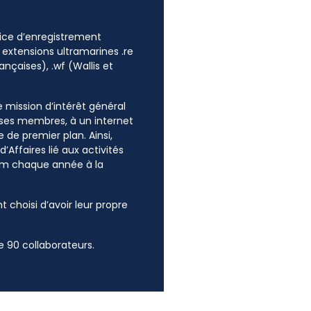
ffice d’enregistrement
 extensions ultramarines .re
ançaises), .wf (Wallis et
ne mission d’intérêt général
e ses membres, à un internet
 de premier plan. Ainsi,
’Affaires lié aux activités
mum chaque année à la
t choisi d’avoir leur propre
 90 collaborateurs.