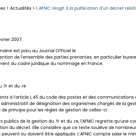
ces
>
Actualités
>
L'AFNIC réagit à la publication d'un décret rel
évrier 2007
aine est paru au Journal Officiel le
attention de l’ensemble des parties prenantes, en particulier burea
lément du cadre juridique du nommage en France.
 .fr et du .re
s à l’article L.45 du code des postes et des communications é
sus administratif de désignation des organismes chargés de la ges
 de principe pour les règles de gestion de celles-ci .
publics de la gestion du .fr et du .re, l’AFNIC regrette qu’une co
tion du décret. Elle considère que ce texte soulève de nombre
 peuvent ou doivent être appliqués. L’AFNIC compte saisir le minis