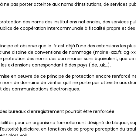
à ne pas porter atteinte aux noms d’institutions, de services pub
protection des noms des institutions nationales, des services pub
 publics de coopération intercommunale à fiscalité propre et des 
ncipe et observe que le .fr est déjà l’une des extensions les pl
 d’une dizaine de conventions de nommage (mairie-xxx.fr, cg-xxx.f
e de protection des noms des communes sans équivalent, que ce s
les extensions correspondant à des pays (.de, .uk…).
 mise en oeuvre de ce principe de protection encore renforcé ne
om de domaine de vérifier qu’il ne porte pas atteinte aux droit
 et des communications électroniques.
et des bureaux d’enregistrement pourrait être renforcée
sibilités pour un organisme formellement désigné de bloquer, s
autorité judiciaire, en fonction de sa propre perception du troub
nt alors voir