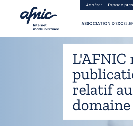
Panneau de gestion des cookies
Adhérer
Espace pre
ASSOCIATION D’EXCELLE
L'AFNIC r
publicati
relatif 
domaine