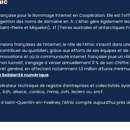
nic
 Française pour le Nommage Internet en Coopération. Elle est l’o
a gestion des noms de domaine en .fr. L’Afnic gère également les
Saint-Pierre et Miquelon), .tf (Terres australes et antarctiques Fr
sions françaises de l’internet, le rôle de l’Afnic s’inscrit dans u
à contribuer au quotidien, grâce aux efforts de ses équipes et d
 innovations et où la communauté internet française joue un rôle
 non lucratif, s’engage à verser annuellement 11 % de son Chiffre d
ntérêt général, en affectant notamment 1,3 million d’Euros mini
a Solidarité numérique
.
pérateur technique de registre d’entreprises et collectivités ayan
, .bzh, .alsace, .corsica, .mma, .ovh, .leclerc ou .sncf.
à Saint-Quentin-en-Yvelines, l’Afnic compte aujourd’hui près de