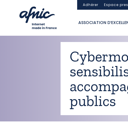
Panneau de gestion des cookies
Adhérer
Espace pre
ASSOCIATION D’EXCELLE
Cybermoi
sensibili
accompag
publics