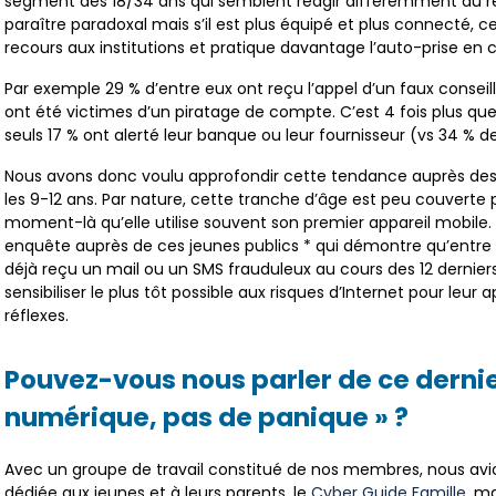
segment des 18/34 ans qui semblent réagir différemment du re
paraître paradoxal mais s’il est plus équipé et plus connecté, 
recours aux institutions et pratique davantage l’auto-prise en 
Par exemple 29 % d’entre eux ont reçu l’appel d’un faux conseil
ont été victimes d’un piratage de compte. C’est 4 fois plus que
seuls 17 % ont alerté leur banque ou leur fournisseur (vs 34 % d
Nous avons donc voulu approfondir cette tendance auprès des
les 9-12 ans. Par nature, cette tranche d’âge est peu couverte pa
moment-là qu’elle utilise souvent son premier appareil mobil
enquête auprès de ces jeunes publics * qui démontre qu’entre 9
déjà reçu un mail ou un SMS frauduleux au cours des 12 derniers
sensibiliser le plus tôt possible aux risques d’Internet pour leur
réflexes.
Pouvez-vous nous parler de ce dernie
numérique, pas de panique » ?
Avec un groupe de travail constitué de nos membres, nous avio
dédiée aux jeunes et à leurs parents, le
Cyber Guide Famille,
mai