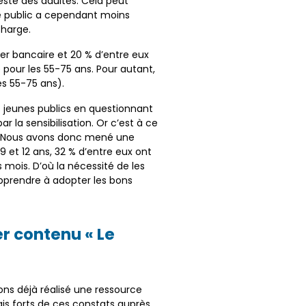
ste des adultes. Cela peut
ce public a cependant moins
charge.
ler bancaire et 20 % d’entre eux
 pour les 55-75 ans. Pour autant,
es 55-75 ans).
 jeunes publics en questionnant
r la sensibilisation. Or c’est à ce
e. Nous avons donc mené une
 et 12 ans, 32 % d’entre eux ont
 mois. D’où la nécessité de les
 apprendre à adopter les bons
r contenu « Le
ns déjà réalisé une ressource
s forts de ces constats auprès