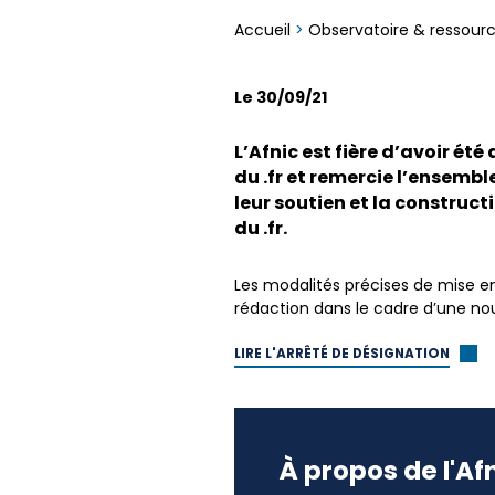
Accueil
>
Observatoire & ressour
Le 30/09/21
L’Afnic est fière d’avoir é
du .fr et remercie l’ensembl
leur soutien et la constru
du .fr.
Les modalités précises de mise en
rédaction dans le cadre d’une nou
LIRE L'ARRÊTÉ DE DÉSIGNATION
À propos de l'Af