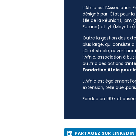
L’Afnic est l’Association
désigné par l’État pour l
(Île de la Réunion), .pm (
Futuna) et .yt (Mayotte).
Outre la gestion des exten
plus large, qui consiste 
sûr et stable, ouvert aux
l’Afnic, association à but
du .fr à des actions d’i
Fondation Afnic pour l
L’Afnic est également l’o
extension, telle que .paris
Fondée en 1997 et basée 
PARTAGEZ SUR LINKEDIN