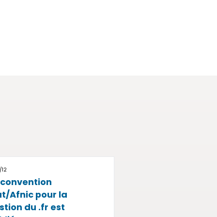
/12
 convention
at/Afnic pour la
stion du .fr est