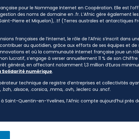
 Française pour le Nommage Internet en Coopération. Elle est l’o
a gestion des noms de domaine en .fr. L’Afnic gère également les
Saint-Pierre et Miquelon), .tf (Terres australes et antarctiques Fr
sions françaises de l’internet, le rôle de l’Afnic s’inscrit dans u
à contribuer au quotidien, grâce aux efforts de ses équipes et d
 innovations et où la communauté internet française joue un rôle
 non lucratif, s’engage à verser annuellement 11 % de son Chiffre d
ntérêt général, en affectant notamment 1,3 million d’Euros mini
a Solidarité numérique
.
pérateur technique de registre d’entreprises et collectivités ayan
, .bzh, .alsace, .corsica, .mma, .ovh, .leclerc ou .sncf.
à Saint-Quentin-en-Yvelines, l’Afnic compte aujourd’hui près de