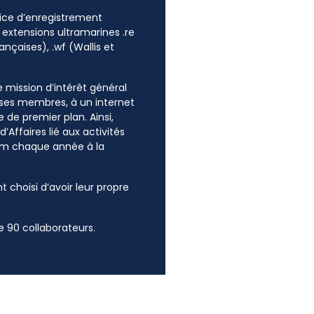
ffice d’enregistrement
 extensions ultramarines .re
ançaises), .wf (Wallis et
ne mission d’intérêt général
e ses membres, à un internet
 de premier plan. Ainsi,
’Affaires lié aux activités
mum chaque année à la
t choisi d’avoir leur propre
 90 collaborateurs.