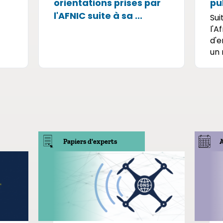
orientations prises par
pu
l'AFNIC suite à sa ...
Sui
l'A
d'e
un 
Papiers d'experts