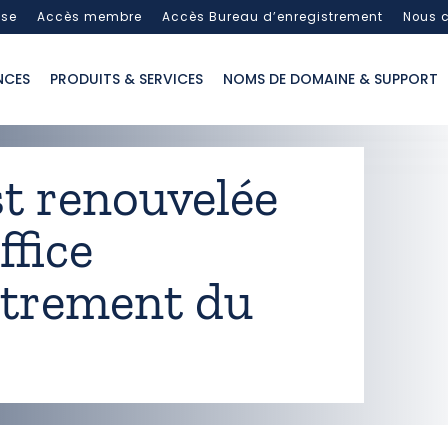
sse
Accès membre
Accès Bureau d’enregistrement
Nous c
NCES
PRODUITS & SERVICES
NOMS DE DOMAINE & SUPPORT
st renouvelée
fice
strement du