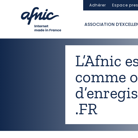
Panneau de gestion des cookies
Adhérer
Espace pre
ASSOCIATION D’EXCELLE
L’Afnic e
comme of
d’enregi
.FR