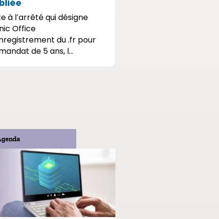
bliée
te à l’arrêté qui désigne
fnic Office
nregistrement du .fr pour
mandat de 5 ans, l...
Agenda