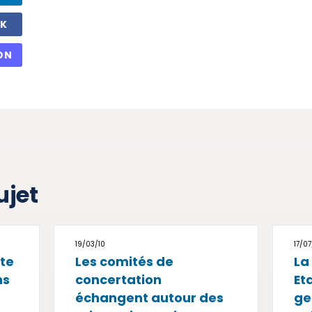
OK
ON
ujet
19/03/10
17/07
rte
Les comités de
La
ns
concertation
Et
échangent autour des
ge