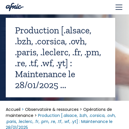
Panneau de gestion des cookies
Production [.alsace,
.bzh, .corsica, .ovh,
.paris, .leclerc, .fr, .pm,
.re, .tf, .wf, .yt] :
Maintenance le
28/01/2025 ...
Accueil
>
Observatoire & ressources
>
Opérations de
maintenance
>
Production [.alsace, .bzh, .corsica, .ovh,
.paris, .leclerc, .fr, .pm, .re, .tf, .wf, .yt] : Maintenance le
28/01/2025