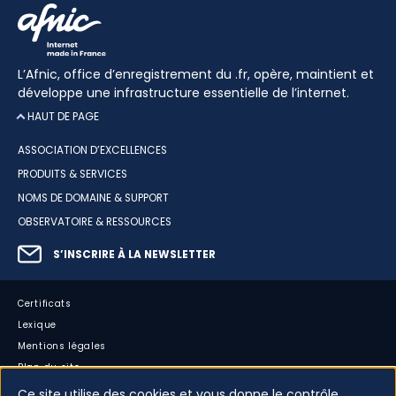
L’Afnic, office d’enregistrement du .fr, opère, maintient et
développe une infrastructure essentielle de l’internet.
HAUT DE PAGE
ASSOCIATION D’EXCELLENCES
PRODUITS & SERVICES
NOMS DE DOMAINE & SUPPORT
OBSERVATOIRE & RESSOURCES
S’INSCRIRE À LA NEWSLETTER
Certificats
Lexique
Mentions légales
Plan du site
Accessibilité : partiellement conforme
Ce site utilise des cookies et vous donne le contrôle