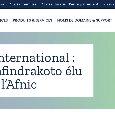
sse
Accès membre
Accès Bureau d’enregistrement
Nous c
NCES
PRODUITS & SERVICES
NOMS DE DOMAINE & SUPPORT
nternational :
afindrakoto élu
l’Afnic