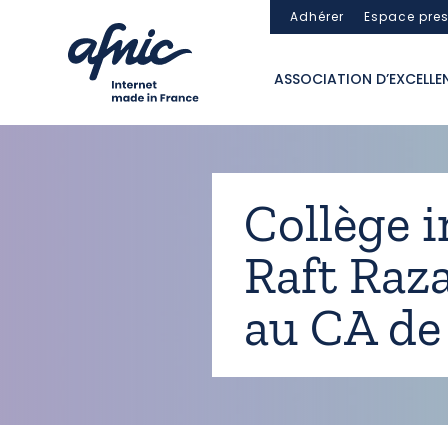
Panneau de gestion des cookies
Adhérer
Espace pre
ASSOCIATION D’EXCELLE
Collège i
Raft Raz
au CA de 