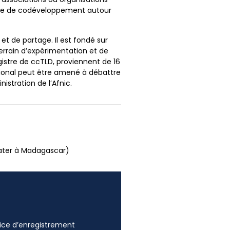
rche de codéveloppement autour
et de partage. Il est fondé sur
terrain d’expérimentation et de
istre de ccTLD, proviennent de 16
tional peut être amené à débattre
istration de l’Afnic.
nater à Madagascar)
ffice d’enregistrement