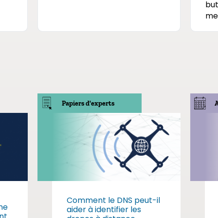
but
mem
Papiers d'experts
Comment le DNS peut-il
me
aider à identifier les
nt