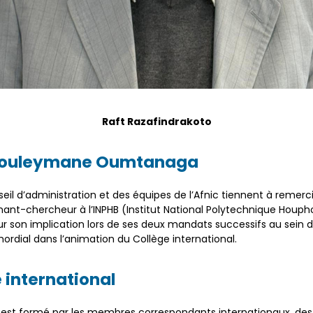
Raft Razafindrakoto
Souleymane Oumtanaga
l d’administration et des équipes de l’Afnic tiennent à remer
-chercheur à l’INPHB (Institut National Polytechnique Houphou
ur son implication lors de ses deux mandats successifs au sein d
imordial dans l’animation du Collège international.
 international
ic est formé par les membres correspondants internationaux, des