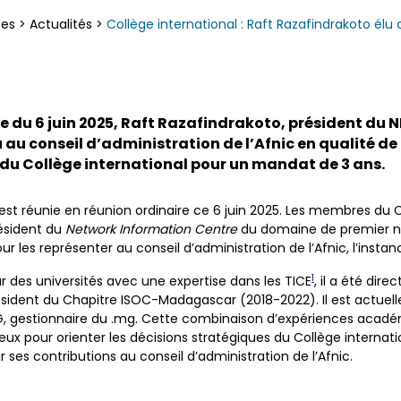
ces
>
Actualités
>
Collège international : Raft Razafindrakoto élu 
e du 6 juin 2025, Raft Razafindrakoto, président du N
au conseil d’administration de l’Afnic en qualité de
u Collège international pour un mandat de 3 ans.
est réunie en réunion ordinaire ce 6 juin 2025. Les membres du Co
résident du
Network Information Centre
du domaine de premier n
r les représenter au conseil d’administration de l’Afnic, l’instan
1
r des universités avec une expertise dans les TICE
, il a été dire
ésident du Chapitre ISOC-Madagascar (2018-2022). Il est actue
, gestionnaire du .mg. Cette combinaison d’expériences acadé
x pour orienter les décisions stratégiques du Collège internatio
r ses contributions au conseil d’administration de l’Afnic.