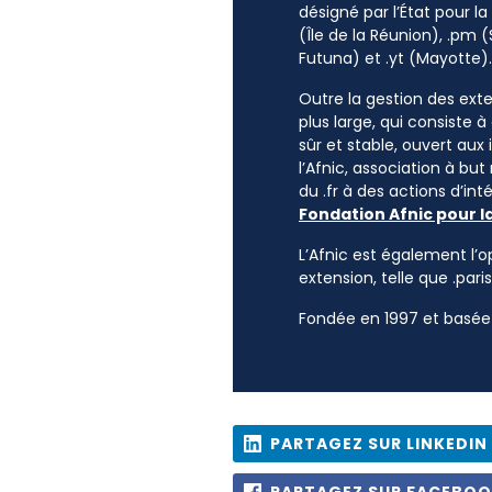
désigné par l’État pour l
(Île de la Réunion), .pm (
Futuna) et .yt (Mayotte).
Outre la gestion des exten
plus large, qui consiste 
sûr et stable, ouvert aux
l’Afnic, association à but
du .fr à des actions d’i
Fondation Afnic pour l
L’Afnic est également l’o
extension, telle que .paris
Fondée en 1997 et basée 
PARTAGEZ SUR LINKEDIN