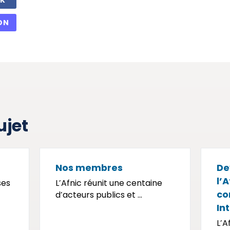
OK
ON
ujet
Nos membres
De
l’
ses
L’Afnic réunit une centaine
co
d’acteurs publics et ...
In
L’A