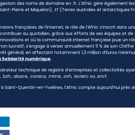
a gestion des noms de domaine en .fr. L’Afnic gère également les
Saint-Pierre et Miquelon), .tf (Terres australes et antarctiques Fr
sions françaises de l’internet, le rôle de l’Afnic s’inscrit dans u
à contribuer au quotidien, grâce aux efforts de ses équipes et d
 innovations et où la communauté internet française joue un rôle
 non lucratif, s’engage à verser annuellement 11 % de son Chiffre d
ntérêt général, en affectant notamment 1,3 million d’Euros mini
a Solidarité numérique
.
pérateur technique de registre d’entreprises et collectivités ayan
, .bzh, .alsace, .corsica, .mma, .ovh, .leclerc ou .sncf.
à Saint-Quentin-en-Yvelines, l’Afnic compte aujourd’hui près de