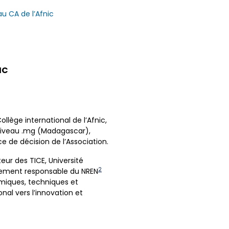
au CA de l’Afnic
IC
llège international de l’Afnic,
iveau .mg (Madagascar),
ce de décision de l’Association.
cteur des TICE, Université
2
llement responsable du NREN
miques, techniques et
nal vers l’innovation et