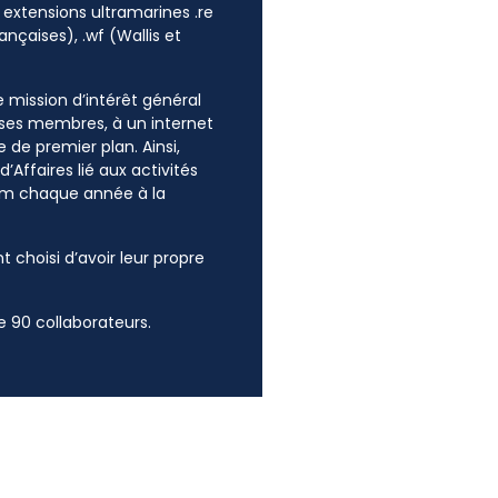
 extensions ultramarines .re
ançaises), .wf (Wallis et
ne mission d’intérêt général
e ses membres, à un internet
 de premier plan. Ainsi,
’Affaires lié aux activités
mum chaque année à la
t choisi d’avoir leur propre
 90 collaborateurs.