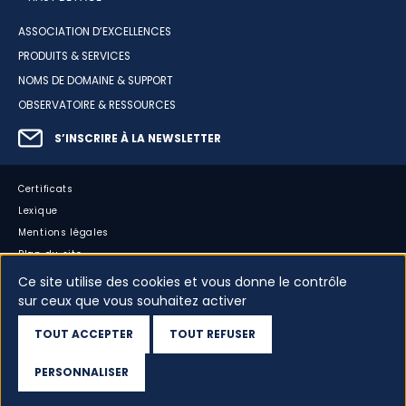
ASSOCIATION D’EXCELLENCES
PRODUITS & SERVICES
NOMS DE DOMAINE & SUPPORT
OBSERVATOIRE & RESSOURCES
S’INSCRIRE À LA NEWSLETTER
Certificats
Lexique
Mentions légales
Plan du site
Accessibilité : partiellement conforme
Ce site utilise des cookies et vous donne le contrôle
sur ceux que vous souhaitez activer
Cookies
Vos données
TOUT ACCEPTER
TOUT REFUSER
Dispositif d’alerte
PERSONNALISER