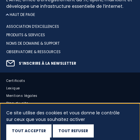
développe une infrastructure essentielle de l’internet.
HAUT DE PAGE
ASSOCIATION D’EXCELLENCES
PRODUITS & SERVICES
NOMS DE DOMAINE & SUPPORT
OBSERVATOIRE & RESSOURCES
S’INSCRIRE À LA NEWSLETTER
Certificats
Lexique
Mentions légales
Plan du site
Accessibilité : partiellement conforme
Ce site utilise des cookies et vous donne le contrôle
sur ceux que vous souhaitez activer
Cookies
Vos données
TOUT ACCEPTER
TOUT REFUSER
Dispositif d’alerte