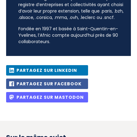
registre d’entreprises et collectivités ayant choisi
d’avoir leur propre extension, telle que .paris, .bzh,
.alsace, .corsica, .mma, .ovh, .leclerc ou .sncf.
Fondée en 1997 et basée à Saint-Quentin-en-
Yvelines, l’Afnic compte aujourd’hui près de 90
collaborateurs.
PARTAGEZ SUR LINKEDIN
PARTAGEZ SUR FACEBOOK
PARTAGEZ SUR MASTODON