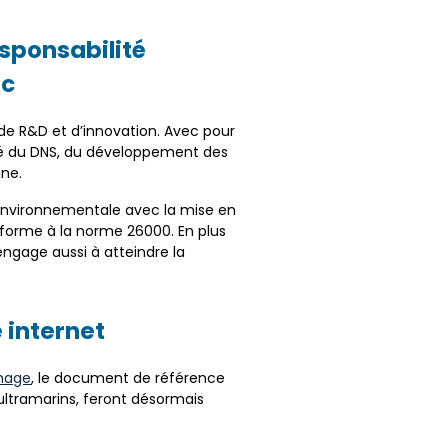
esponsabilité
ic
s de R&D et d’innovation. Avec pour
ité du DNS, du développement des
gne.
t environnementale avec la mise en
forme à la norme 26000. En plus
’engage aussi à atteindre la
 internet
mage
, le document de référence
ultramarins, feront désormais