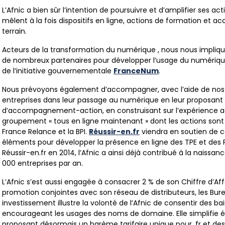
L’Afnic a bien sûr l’intention de poursuivre et d’amplifier ses ac
mêlent à la fois dispositifs en ligne, actions de formation et
terrain.
Acteurs de la transformation du numérique , nous nous impliquo
de nombreux partenaires pour développer l’usage du numériq
de l’initiative gouvernementale
FranceNum
.
Nous prévoyons également d’accompagner, avec l’aide de nos
entreprises dans leur passage au numérique en leur proposant u
d’accompagnement-action, en construisant sur l’expérience a
groupement « tous en ligne maintenant » dont les actions sont
France Relance et la BPI.
Réussir-en.fr
viendra en soutien de 
éléments pour développer la présence en ligne des TPE et des P
Réussir-en.fr en 2014, l’Afnic a ainsi déjà contribué à la naiss
000 entreprises par an.
L’Afnic s’est aussi engagée à consacrer 2 % de son Chiffre d’Af
promotion conjointes avec son réseau de distributeurs, les Bur
investissement illustre la volonté de l’Afnic de consentir des bai
encourageant les usages des noms de domaine. Elle simplifie 
proposant désormais un barème tarifaire unique pour .fr et des