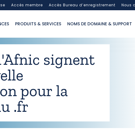
sse
Accès membre
Accès Bureau d’enregistrement
Nous c
NCES
PRODUITS & SERVICES
NOMS DE DOMAINE & SUPPORT
 l'Afnic signent
elle
on pour la
u .fr