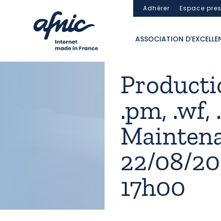
Panneau de gestion des cookies
Adhérer
Espace pre
ASSOCIATION D’EXCELLE
Production
.pm, .wf, .
Maintena
22/08/20
17h00