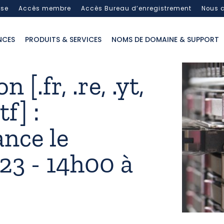
sse
Accès membre
Accès Bureau d’enregistrement
Nous c
NCES
PRODUITS & SERVICES
NOMS DE DOMAINE & SUPPORT
 [.fr, .re, .yt,
tf] :
nce le
23 - 14h00 à