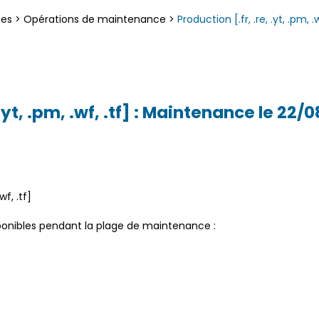
ces
>
Opérations de maintenance
>
Production [.fr, .re, .yt, .pm, 
 .yt, .pm, .wf, .tf] : Maintenance le 22
wf, .tf]
sponibles pendant la plage de maintenance :