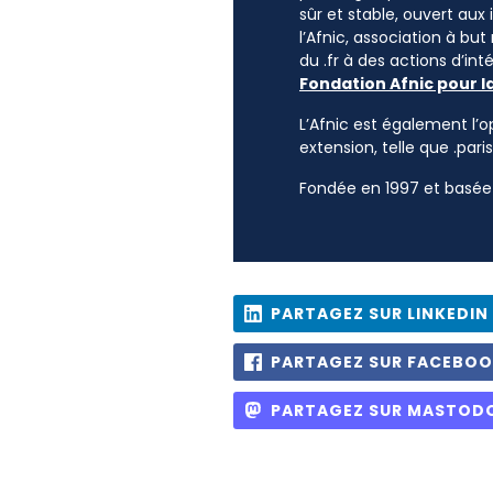
sûr et stable, ouvert aux
l’Afnic, association à but
du .fr à des actions d’i
Fondation Afnic pour l
L’Afnic est également l’o
extension, telle que .paris
Fondée en 1997 et basée 
PARTAGEZ SUR LINKEDIN
PARTAGEZ SUR FACEBO
PARTAGEZ SUR MASTOD