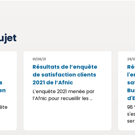
ujet
01/06/21
29/0
Résultats de l’enquête
Ré
de satisfaction clients
l'
s
2021 de l’Afnic
sa
 en
Bu
L’enquête 2021 menée par
d'
l’Afnic pour recueillir les ...
uête
98 
s'e
ser