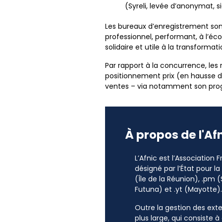
(Syreli, levée d’anonymat, s
Les bureaux d’enregistrement sont
professionnel, performant, à l’éco
solidaire et utile à la transforma
Par rapport à la concurrence, les 
positionnement prix (en hausse d
ventes – via notamment son pro
À propos de l'Af
L’Afnic est l’Association
désigné par l’État pour l
(Île de la Réunion), .pm (
Futuna) et .yt (Mayotte).
Outre la gestion des exten
plus large, qui consiste 