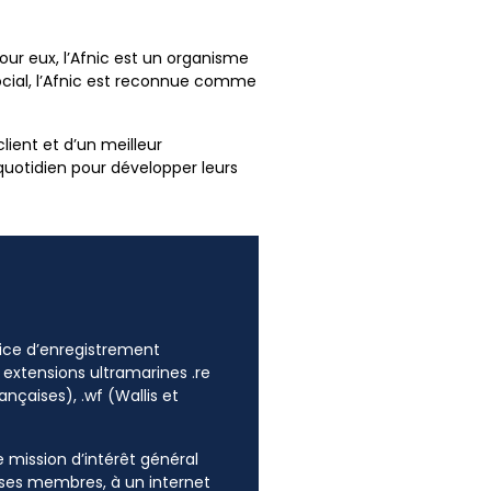
our eux, l’Afnic est un organisme
social, l’Afnic est reconnue comme
lient et d’un meilleur
quotidien pour développer leurs
ffice d’enregistrement
 extensions ultramarines .re
ançaises), .wf (Wallis et
ne mission d’intérêt général
e ses membres, à un internet