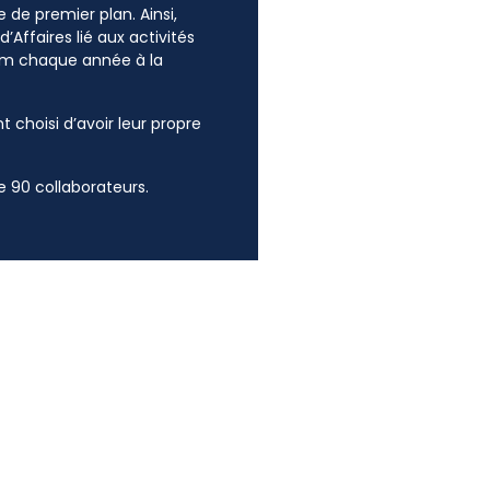
 de premier plan. Ainsi,
’Affaires lié aux activités
mum chaque année à la
t choisi d’avoir leur propre
 90 collaborateurs.