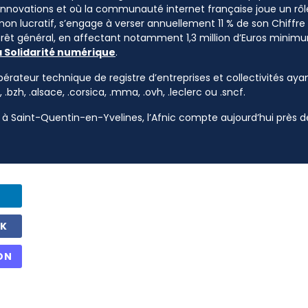
 innovations et où la communauté internet française joue un rôle
 non lucratif, s’engage à verser annuellement 11 % de son Chiffre d
ntérêt général, en affectant notamment 1,3 million d’Euros mini
a Solidarité numérique
.
pérateur technique de registre d’entreprises et collectivités ayan
, .bzh, .alsace, .corsica, .mma, .ovh, .leclerc ou .sncf.
à Saint-Quentin-en-Yvelines, l’Afnic compte aujourd’hui près de
OK
ON