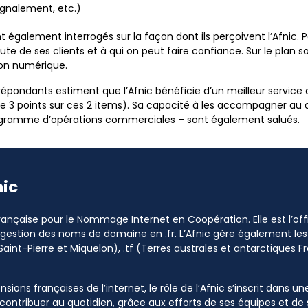
ignalement, etc.)
 également interrogés sur la façon dont ils perçoivent l’Afnic. P
ute de ses clients et à qui on peut faire confiance. Sur le plan 
tion numérique.
répondants estiment que l’Afnic bénéficie d’un meilleur service c
e 3 points sur ces 2 items). Sa capacité à les accompagner au 
gramme d’opérations commerciales – sont également salués.
nic
 Française pour le Nommage Internet en Coopération. Elle est l’o
a gestion des noms de domaine en .fr. L’Afnic gère également les
Saint-Pierre et Miquelon), .tf (Terres australes et antarctiques Fr
sions françaises de l’internet, le rôle de l’Afnic s’inscrit dans u
à contribuer au quotidien, grâce aux efforts de ses équipes et d