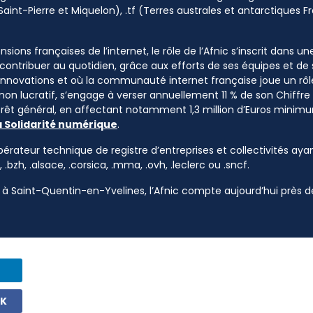
Saint-Pierre et Miquelon), .tf (Terres australes et antarctiques Fr
sions françaises de l’internet, le rôle de l’Afnic s’inscrit dans u
à contribuer au quotidien, grâce aux efforts de ses équipes et d
 innovations et où la communauté internet française joue un rôle
 non lucratif, s’engage à verser annuellement 11 % de son Chiffre d
ntérêt général, en affectant notamment 1,3 million d’Euros mini
a Solidarité numérique
.
pérateur technique de registre d’entreprises et collectivités ayan
, .bzh, .alsace, .corsica, .mma, .ovh, .leclerc ou .sncf.
à Saint-Quentin-en-Yvelines, l’Afnic compte aujourd’hui près de
OK