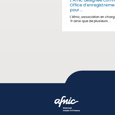
L’Afnic désignée com
Office d’enregistreme
pour ...
L’Afnic, association en char
.fr ainsi que de plusieurs ...