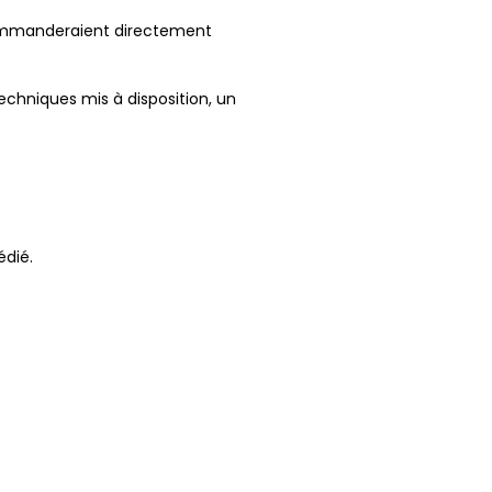
mmanderaient directement
echniques mis à disposition, un
édié.