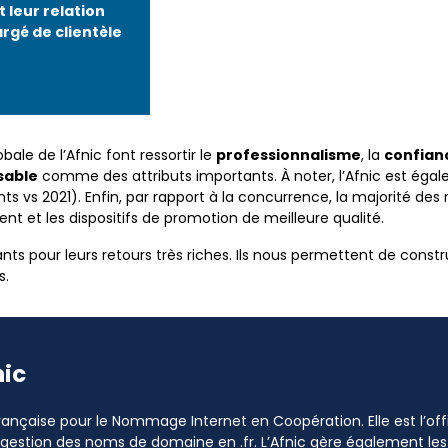
t leur relation
rgé de clientèle
bale de l’Afnic font ressortir le
professionnalisme
, la
confian
sable
comme des attributs importants. À noter, l’Afnic est 
s vs 2021). Enfin, par rapport à la concurrence, la majorité des
ient et les dispositifs de promotion de meilleure qualité.
s pour leurs retours très riches. Ils nous permettent de construi
s.
nic
 Française pour le Nommage Internet en Coopération. Elle est l’o
a gestion des noms de domaine en .fr. L’Afnic gère également les