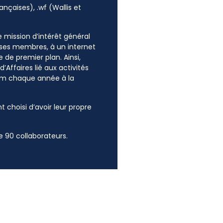
ançaises), .wf (Wallis et
ne mission d’intérêt général
e ses membres, à un internet
 de premier plan. Ainsi,
’Affaires lié aux activités
mum chaque année à la
t choisi d’avoir leur propre
 90 collaborateurs.