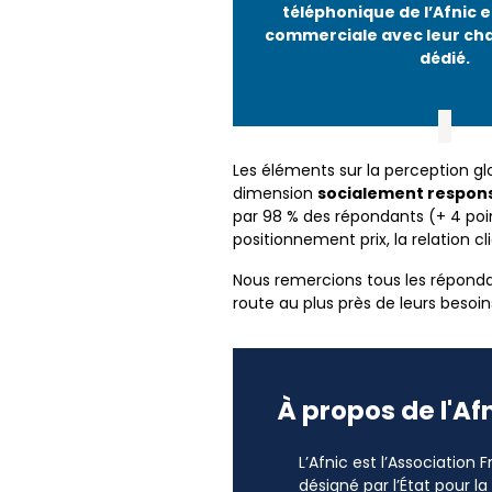
téléphonique de l’Afnic e
commerciale avec leur cha
dédié.
Les éléments sur la perception glo
dimension
socialement respon
par 98 % des répondants (+ 4 point
positionnement prix, la relation cl
Nous remercions tous les répondant
route au plus près de leurs besoin
À propos de l'Af
L’Afnic est l’Association
désigné par l’État pour l