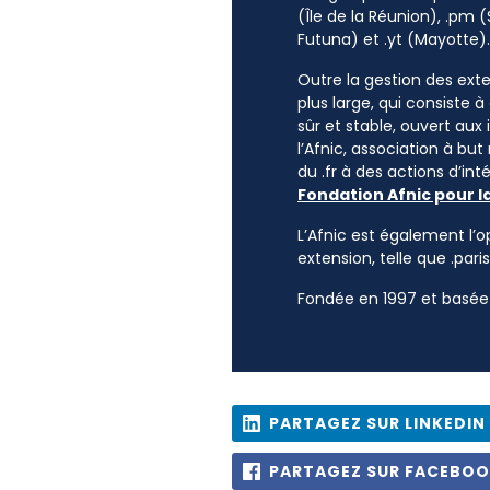
(Île de la Réunion), .pm (
Futuna) et .yt (Mayotte).
Outre la gestion des exten
plus large, qui consiste 
sûr et stable, ouvert aux
l’Afnic, association à but
du .fr à des actions d’i
Fondation Afnic pour l
L’Afnic est également l’o
extension, telle que .paris
Fondée en 1997 et basée 
PARTAGEZ SUR LINKEDIN
PARTAGEZ SUR FACEBO