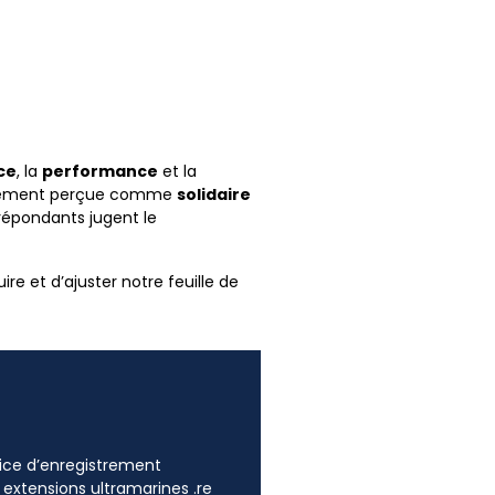
ce
, la
performance
et la
également perçue comme
solidaire
 répondants jugent le
re et d’ajuster notre feuille de
ffice d’enregistrement
 extensions ultramarines .re