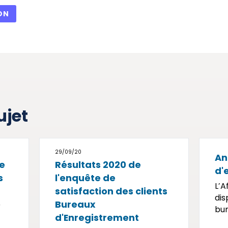
ON
ujet
29/09/20
An
te
Résultats 2020 de
d'
s
l'enquête de
L’A
satisfaction des clients
dis
Bureaux
r
bur
d'Enregistrement