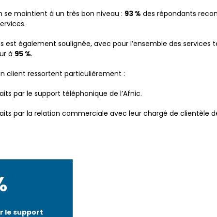
se maintient à un très bon niveau :
93 %
des répondants reco
services.
res est également soulignée, avec pour l’ensemble des services t
eur à
95 %
.
on client ressortent particulièrement :
aits par le support téléphonique de l’Afnic.
faits par la relation commerciale avec leur chargé de clientèle d
%
ar le support