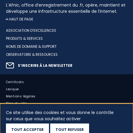
L’Afnic, office d’enregistrement du .fr, opère, maintient et
développe une infrastructure essentielle de l’internet.
HAUT DE PAGE
ASSOCIATION D’EXCELLENCES
PRODUITS & SERVICES
NOMS DE DOMAINE & SUPPORT
OBSERVATOIRE & RESSOURCES
S’INSCRIRE À LA NEWSLETTER
Certificats
Lexique
Mentions légales
Plan du site
Accessibilité : partiellement conforme
Ce site utilise des cookies et vous donne le contrôle
sur ceux que vous souhaitez activer
Cookies
Vos données
TOUT ACCEPTER
TOUT REFUSER
Dispositif d’alerte