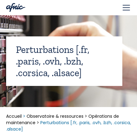
Panneau de gestion des cookies
Perturbations [.fr,
.paris, .ovh, .bzh,
.corsica, .alsace]
Accueil
>
Observatoire & ressources
>
Opérations de
maintenance
>
Perturbations [.fr, .paris, .ovh, .bzh, .corsica,
.alsace]