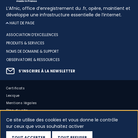
L’Afnic, office d’enregistrement du .fr, opère, maintient et
développe une infrastructure essentielle de l’internet.
HAUT DE PAGE
ASSOCIATION D’EXCELLENCES
PRODUITS & SERVICES
NOMS DE DOMAINE & SUPPORT
OBSERVATOIRE & RESSOURCES
S’INSCRIRE À LA NEWSLETTER
Certificats
Lexique
Mentions légales
Plan du site
Accessibilité : partiellement conforme
Ce site utilise des cookies et vous donne le contrôle
sur ceux que vous souhaitez activer
Cookies
Vos données
TOUT ACCEPTER
TOUT REFUSER