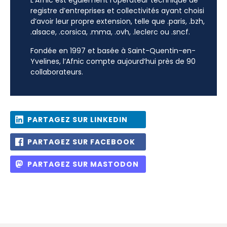
L’Afnic est également l’opérateur technique de
registre d’entreprises et collectivités ayant choisi
d’avoir leur propre extension, telle que .paris, .bzh,
.alsace, .corsica, .mma, .ovh, .leclerc ou .sncf.
Fondée en 1997 et basée à Saint-Quentin-en-
Yvelines, l’Afnic compte aujourd’hui près de 90
collaborateurs.
PARTAGEZ SUR LINKEDIN
PARTAGEZ SUR FACEBOOK
PARTAGEZ SUR MASTODON