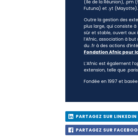
(Île de la Réunion), .pm (
Futuna) et .yt (Mayotte).
Outre la gestion des exten
plus large, qui consiste 
sûr et stable, ouvert aux
l’Afnic, association à but
du .fr à des actions d’i
Fondation Afnic pour l
L’Afnic est également l’o
extension, telle que .paris
Fondée en 1997 et basée 
PARTAGEZ SUR LINKEDIN
PARTAGEZ SUR FACEBO