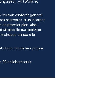
ançaises), .wf (Wallis et
ne mission d’intérêt général
e ses membres, à un internet
 de premier plan. Ainsi,
’Affaires lié aux activités
mum chaque année à la
t choisi d’avoir leur propre
 90 collaborateurs.