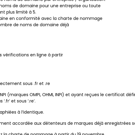
noms de domaine pour une entreprise ou toute
t plus limité à 5.
ne en conformité avec la charte de nommage
 nombre de noms de domaine déjà
vérifications en ligne à partir
ectement sous .fr et .re
INPI (marques OMPI, OHMI, INPI) et ayant reçues le certificat défi
fr’ et sous ‘.re’.
phiées à l’identique.
strement accordée aux détenteurs de marques déjà enregistrées so
tez la charte de nommage à partir du 19 novembre.