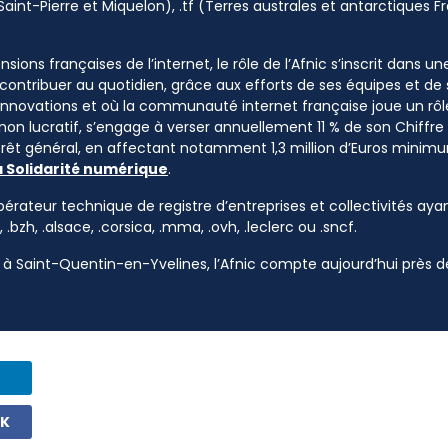
Saint-Pierre et Miquelon), .tf (Terres australes et antarctiques Fr
sions françaises de l’internet, le rôle de l’Afnic s’inscrit dans u
à contribuer au quotidien, grâce aux efforts de ses équipes et d
 innovations et où la communauté internet française joue un rôle
 non lucratif, s’engage à verser annuellement 11 % de son Chiffre d
ntérêt général, en affectant notamment 1,3 million d’Euros mini
a Solidarité numérique
.
pérateur technique de registre d’entreprises et collectivités ayan
, .bzh, .alsace, .corsica, .mma, .ovh, .leclerc ou .sncf.
à Saint-Quentin-en-Yvelines, l’Afnic compte aujourd’hui près de
OK