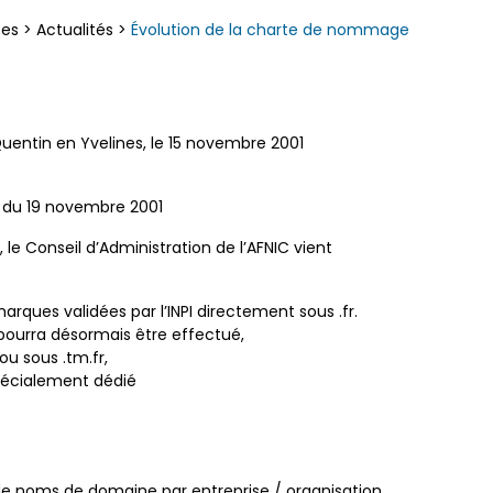
ces
>
Actualités
>
Évolution de la charte de nommage
entin en Yvelines, le 15 novembre 2001
r du 19 novembre 2001
 le Conseil d’Administration de l’AFNIC vient
arques validées par l’INPI directement sous .fr.
 pourra désormais être effectué,
ou sous .tm.fr,
spécialement dédié
de noms de domaine par entreprise / organisation.