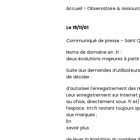
Accueil
>
Observatoire & ressour
Le 19/11/01
Communiqué de presse – Saint Qu
Noms de domaine en .fr :
deux évolutions majeures à parti
Suite aux demandes d’utilisateurs,
de décider :
d’autoriser l’enregistrement des m
Leur enregistrement sur Internet
au choix, directement sous .fr et/
l’espace .tm.fr restant toujours 
aux marques ;
En
savoir plus
de lever la limitation du nombre 