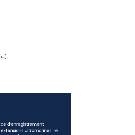
e…).
ffice d’enregistrement
 extensions ultramarines .re